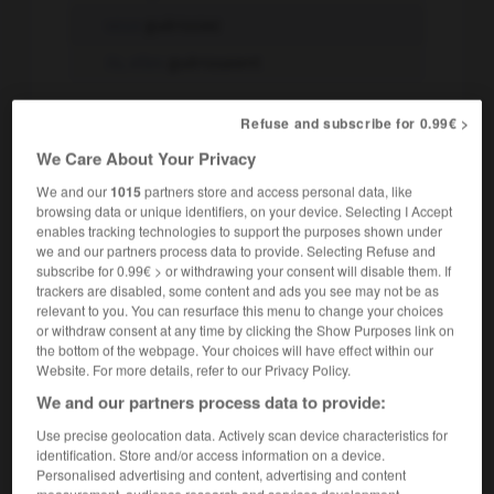
vous
guérissiez
ils, elles
guérissaient
Refuse and subscribe for 0.99€ >
-
Passé simple
We Care About Your Privacy
je
guéris
We and our
1015
partners store and access personal data, like
tu
guéris
browsing data or unique identifiers, on your device. Selecting I Accept
enables tracking technologies to support the purposes shown under
il, elle
guérit
we and our partners process data to provide. Selecting Refuse and
subscribe for 0.99€ > or withdrawing your consent will disable them. If
nous
guérîmes
trackers are disabled, some content and ads you see may not be as
relevant to you. You can resurface this menu to change your choices
vous
guérîtes
or withdraw consent at any time by clicking the Show Purposes link on
ils, elles
guérirent
the bottom of the webpage. Your choices will have effect within our
Website. For more details, refer to our Privacy Policy.
-
Futur
We and our partners process data to provide:
Use precise geolocation data. Actively scan device characteristics for
je
guérirai
identification. Store and/or access information on a device.
Personalised advertising and content, advertising and content
tu
guériras