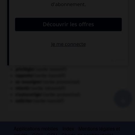
CONJUGAISON DES VERBES FRÉQUENTS
adorer
(verbe transitif)
coiffer
(verbe transitif)
secouer
(verbe transitif)
démolir
(verbe transitif)
intégrer
(verbe transitif)
se mériter
(verbe pronominal)
obéir
(verbe transitif indirect)
partir
(verbe intransitif)
privilégier
(verbe transitif)
rapporter
(verbe transitif)
se renseigner
(verbe pronominal)
retentir
(verbe intransitif)
+
s'autocorriger
(verbe pronominal)
solliciter
(verbe transitif)
Applications mobiles
Index
Mentions légales et