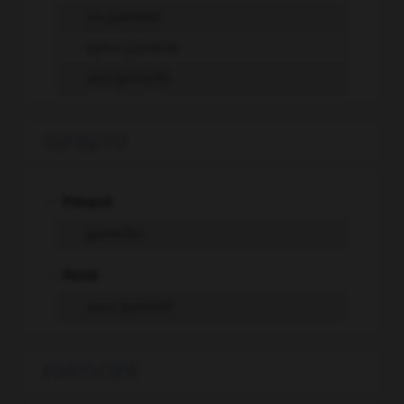
aie gambillé
ayons gambillé
ayez gambillé
INFINITIF
-
Présent
gambiller
-
Passé
avoir gambillé
PARTICIPE