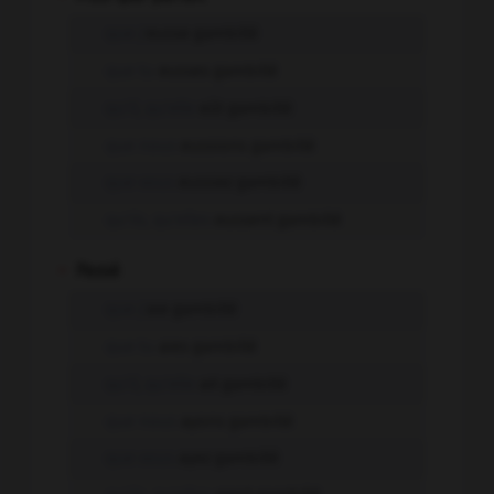
que j'
eusse gambillé
que tu
eusses gambillé
qu'il, qu'elle
eût gambillé
que nous
eussions gambillé
que vous
eussiez gambillé
qu'ils, qu'elles
eussent gambillé
-
Passé
que j'
aie gambillé
que tu
aies gambillé
qu'il, qu'elle
ait gambillé
que nous
ayons gambillé
que vous
ayez gambillé