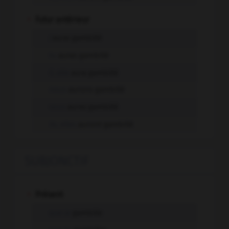
-
Futur antérieur
j'
aurai gambillé
tu
auras gambillé
il, elle
aura gambillé
nous
aurons gambillé
vous
aurez gambillé
ils, elles
auront gambillé
SUBJONCTIF
-
Présent
que je
gambille