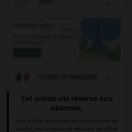
JEUX

COURS DE FRANÇAIS

gamberger
-
gambiller
-
gaminer
-
