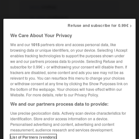
vous
crottiez
ils, elles
crottaient
Refuse and subscribe for 0.99€ >
We Care About Your Privacy
-
Passé simple
We and our
1015
partners store and access personal data, like
je
crottai
browsing data or unique identifiers, on your device. Selecting I Accept
enables tracking technologies to support the purposes shown under
tu
crottas
we and our partners process data to provide. Selecting Refuse and
il, elle
crotta
subscribe for 0.99€ > or withdrawing your consent will disable them. If
trackers are disabled, some content and ads you see may not be as
nous
crottâmes
relevant to you. You can resurface this menu to change your choices
or withdraw consent at any time by clicking the Show Purposes link on
vous
crottâtes
the bottom of the webpage. Your choices will have effect within our
Website. For more details, refer to our Privacy Policy.
ils, elles
crottèrent
We and our partners process data to provide:
-
Futur
Use precise geolocation data. Actively scan device characteristics for
identification. Store and/or access information on a device.
je
crotterai
Personalised advertising and content, advertising and content
measurement, audience research and services development.
tu
crotteras
List of Partners (vendors)