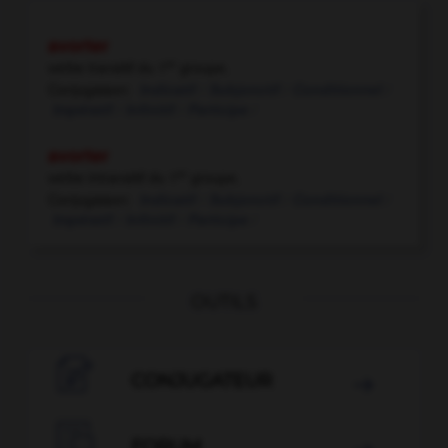
avorter
er
verbe transitif
du 1
groupe.
Conjugaison:
Indicatif /
Subjonctif /
Conditionnel /
Impératif /
Infinitif /
Participe /
avorter
er
verbe intransitif
du 1
groupe.
Conjugaison:
Indicatif /
Subjonctif /
Conditionnel /
Impératif /
Infinitif /
Participe /
OUTILS

CONJUGATEUR


FORUM