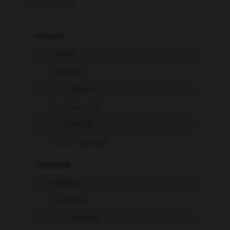
INDICATIF
-
Présent
j'
avorte
tu
avortes
il, elle
avorte
nous
avortons
vous
avortez
ils, elles
avortent
-
Imparfait
j'
avortais
tu
avortais
il, elle
avortait