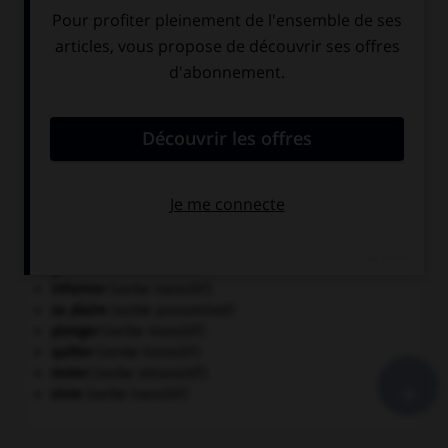

CONJUGAISON DES VERBES FRÉQUENTS
allumer
(verbe transitif)
s'ébaudir
(verbe pronominal)
secouer
(verbe transitif)
décider
(verbe transitif)
donner
(verbe transitif)
employer
(verbe transitif)
fonctionner
(verbe intransitif)
gésir
(verbe intransitif)
informer
(verbe transitif)
se plaire
(verbe pronominal)
plonger
(verbe transitif)
quitter
(verbe transitif)
+
rester
(verbe intransitif)
vivre
(verbe transitif)