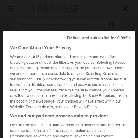
LAROUSSE

Toggle
navigation

Refuse and subscribe for 0.99€ >
We Care About Your Privacy
We and our
1015
partners store and access personal data, like
browsing data or unique identifiers, on your device. Selecting I Accept
enables tracking technologies to support the purposes shown under
we and our partners process data to provide. Selecting Refuse and
subscribe for 0.99€ > or withdrawing your consent will disable them. If
Accueil
>
Encyclopédie [ville]
>
Homs
trackers are disabled, some content and ads you see may not be as
relevant to you. You can resurface this menu to change your choices
Homs
or withdraw consent at any time by clicking the Show Purposes link on
the bottom of the webpage. Your choices will have effect within our
en arabe
Ḥimṣ
Website. For more details, refer to our Privacy Policy.
We and our partners process data to provide:
Ville de
Syrie
, chef-lieu de province, au Nord de l'
Anti-
Use precise geolocation data. Actively scan device characteristics for
Liban
.
identification. Store and/or access information on a device.
Personalised advertising and content, advertising and content