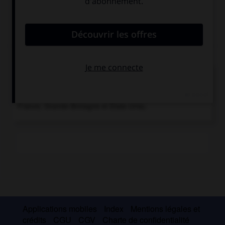
Chronologie
1969
Le tennisman australien R. Laver réalise pour la
seconde fois le « Grand Chelem » (quatre victoires la
même année dans les quatre tournois majeurs : Australie,
France, Grande-Bretagne et États-Unis).
Applications mobiles
Index
Mentions légales et
crédits
CGU
CGV
Charte de confidentialité