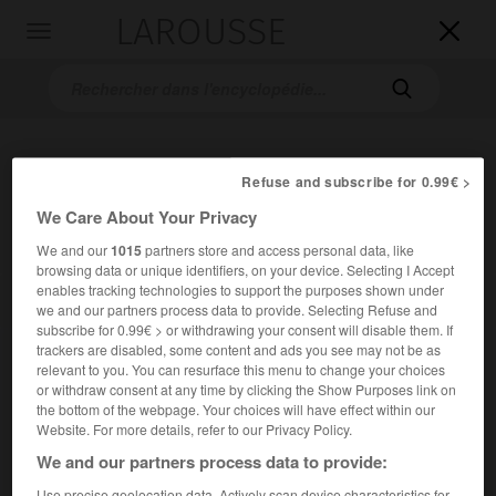
LAROUSSE

Toggle
navigation

Refuse and subscribe for 0.99€ >
We Care About Your Privacy
We and our
1015
partners store and access personal data, like
browsing data or unique identifiers, on your device. Selecting I Accept
Accueil
>
Encyclopédie [personnage]
>
Rodney Laver dit Rod
enables tracking technologies to support the purposes shown under
we and our partners process data to provide. Selecting Refuse and
Laver
subscribe for 0.99€ > or withdrawing your consent will disable them. If
trackers are disabled, some content and ads you see may not be as
Rodney
Laver,
dit Rod
Laver
relevant to you. You can resurface this menu to change your choices
or withdraw consent at any time by clicking the Show Purposes link on
the bottom of the webpage. Your choices will have effect within our
Website. For more details, refer to our Privacy Policy.
We and our partners process data to provide:
Joueur de tennis australien (Rockhampton 1938).
Use precise geolocation data. Actively scan device characteristics for