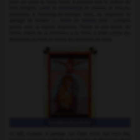
mort de Louis le Pieux (840), il prétend être le maître de
tout l'Empire.
Louis le Germanique
et Charles le Chauve,
victorieux à Fontenoy-en-Puisaye (841), lui imposent le
partage de Verdun (→
traité de Verdun
, 843) : Lothaire
garde, avec la dignité impériale, l'Italie et une bande de
terres allant de la Provence à la Frise. Il lutte contre les
Normands en Frise et contre les Sarrasins en Italie.
Évangiles de Lothaire
En 855, malade, il partage ses États entre ses trois fils,