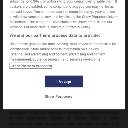
subscribe for 0.99€ > or withdrawing your consent will disable them. If
trackers are disabled, some content and ads you see may not be as
relevant to you. You can resurface this menu to change your choices
or withdraw consent at any time by clicking the Show Purposes link on
the bottom of the webpage. Your choices will have effect within our
Website. For more details, refer to our Privacy Policy.
We and our partners process data to provide:
Use precise geolocation data. Actively scan device characteristics for
identification. Store and/or access information on a device.
Lothaire Ier
Personalised advertising and content, advertising and content
measurement, audience research and services development.
List of Partners (vendors)
(795-Prüm 855), empereur d'Occident (840-855).
I Accept
Fils aîné de
Louis le Pieux
et d'Ermengarde, il est roi de
Bavière, puis reçoit la dignité impériale en 817. Après avoir
Show Purposes
remis de l'ordre en Italie (822-825), il est associé au
gouvernement de l'Empire (825). Chef du parti qui veut
maintenir l'unité de l'Empire, il proteste contre la dotation
de son demi-frère,
Charles le Chauve
(829). Il tente
d'évincer son père du pouvoir, mais est exilé en Italie. À la