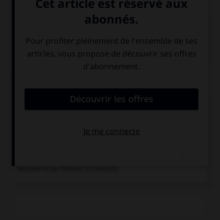
Francs
.
Peuple germanique, originaire peut-être des pays de la
Baltique, qui...
Chronologie
839
Donation de Worms qui partage l'empire de Louis Ier le
Pieux entre Lothaire Ier et Charles le Chauve.
843
Partage de l'Empire carolingien au traité de Verdun :
Francia occidentalis (future France) à Charles le Chauve,
Francia orientalis (future Allemagne) à Louis le
Germanique, Lotharingie (vallées de la Meuse, de la
Moselle et du Rhône) à Lothaire.