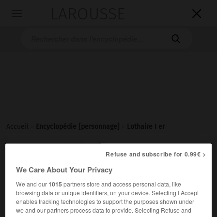
LAROUSSE

Toggle
navigation

Accueil
>
Encyclopédie [personnage]
>
Lothaire I er
er
Lothaire I
Refuse and subscribe for 0.99€ >
We Care About Your Privacy
We and our
1015
partners store and access personal data, like
browsing data or unique identifiers, on your device. Selecting I Accept
enables tracking technologies to support the purposes shown under
we and our partners process data to provide. Selecting Refuse and