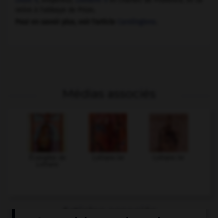
Louis II
, empereur,
Lothaire II
et Charles de Provence, et se
retire à l'abbaye de Prüm.
Pour en savoir plus, voir l'article
Carolingiens
.
Médias associés
Évangiles de
Lothaire Ier
Lothaire Ier
Lothaire
Articles associés