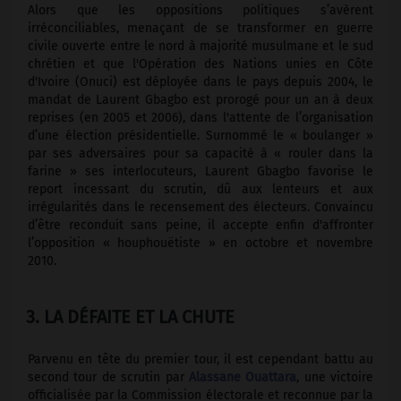
Alors que les oppositions politiques s’avèrent
irréconciliables, menaçant de se transformer en guerre
civile ouverte entre le nord à majorité musulmane et le sud
chrétien et que l'Opération des Nations unies en Côte
d'Ivoire (Onuci) est déployée dans le pays depuis 2004, le
mandat de Laurent Gbagbo est prorogé pour un an à deux
reprises (en 2005 et 2006), dans l'attente de l’organisation
d’une élection présidentielle. Surnommé le « boulanger »
par ses adversaires pour sa capacité à « rouler dans la
farine » ses interlocuteurs, Laurent Gbagbo favorise le
report incessant du scrutin, dû aux lenteurs et aux
irrégularités dans le recensement des électeurs. Convaincu
d’être reconduit sans peine, il accepte enfin d'affronter
l’opposition « houphouëtiste » en octobre et novembre
2010.
3. LA DÉFAITE ET LA CHUTE
Parvenu en tête du premier tour, il est cependant battu au
second tour de scrutin par
Alassane Ouattara
, une victoire
officialisée par la Commission électorale et reconnue par la