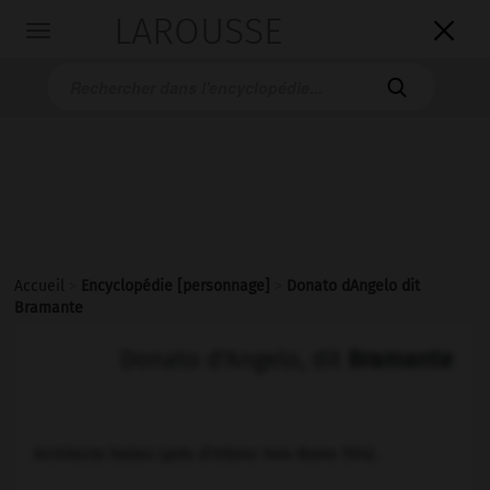
LAROUSSE

Toggle
navigation

Accueil
>
Encyclopédie [personnage]
>
Donato dAngelo dit
Bramante
Donato d'Angelo, dit
Bramante
Architecte italien (près d'Urbino 1444-Rome 1514).