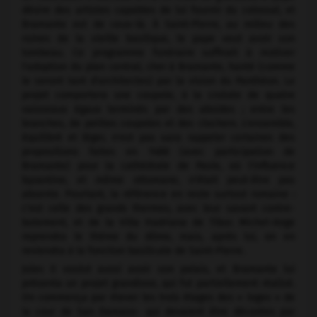
désire des artistes capables de lui fournir du colossal, et
Bramante est de ceux-là. À Saint-Pierre, au milieu des
ruines de la vieille basilique, le pape veut avoir son
tombeau. Ce programme funéraire suffirait à motiver
l'adoption du plan central, cher à Bramante, hanté (comme
le seront tant d'architectes) par la vision du Panthéon. Le
projet comportera une coupole, à la croisée de quatre
vaisseaux égaux terminés par des absides ; entre les
branches, de petites coupoles et des clochers. L'ensemble,
équilibré et léger, n'est pas sans rappeler certaines des
propositions faites en 1488 (avec participation de
Bramante) pour la cathédrale de Pavie, où l'influence
byzantine, et même ottomane, n'était peut-être pas
absente. Pourtant, la référence en reste surtout romaine :
c'est celle des grands thermes, avec leur savant contre-
butement, et de la Villa Hadriana de Tibur. Michel-Ange
reprendra le thème du dôme, mais, après lui, on en
reviendra à la fonction basilicale de Saint-Pierre.
Jules II voulut aussi avoir son palais, et Bramante lui
présenta un projet grandiose, qui fut partiellement réalisé.
On commença par élever les trois étages des « loges » de
la cour de San Damaso- qui devaient être décorées par