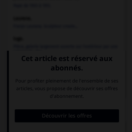
Pape de 1503 à 1513.
Laurana
.
Franjo
Laurana
.
Sculpteur croate...
loge
.
Pièce, galerie largement ouverte sur l'extérieur par une
colonnade, des...
Loire
(châteaux de la).
Ensemble de demeures royales, seigneuriales ou
bourgeoises édifiées dans l'Anjou...
Voir
plus
Chronologie
vers 1503
Tempietto de S. Pietro in Montorio, à Rome, par