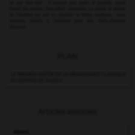
ne put rien finir : il mourut peu après le pontife, ayant
fourni dix années d'un effort incessant. Là réside le drame
de l'homme qui mit en chantier la Rome moderne : nous
sommes réduits à l'admirer pour des chefs-d'œuvre
disparus.
PLAN
LE PREMIER MAÎTRE DE LA RENAISSANCE CLASSIQUE
AU SERVICE DE JULES II
Articles associés
Alberti
.