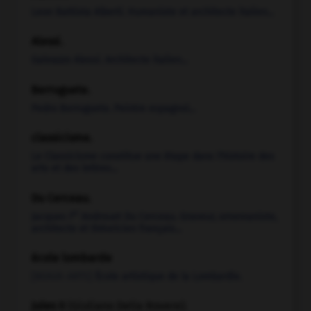
Leon Battista
Alberti
.
Humaniste et architecte italien...
Alessi
.
Galeazzo
Alessi
.
Architecte italien...
Berruguete
.
Pedro
Berruguete
.
Peintre espagnol...
classicisme.
Le Classicisme constitue une étape dans l'histoire des
arts et des lettres...
Du Cerceau
.
er
Jacques I
Androuet
Du Cerceau
.
Graveur, ornemaniste,
architecte et théoricien français...
école lombarde
[BEAUX-ARTS]
École artistique de la Lombardie.
Jules II
(Giuliano Della Rovere).