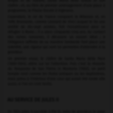
brique et de marbre, Santa Maria delle Grazie et son
cloître ; et, au titre de premier aménagement d'une place à
programme, la Piazza Ducale à Vigevano.
Cependant, le roi de France conquiert le Milanais et, en
1499, Bramante, comme Léonard de Vinci auquel le lie une
amitié de dix-sept années, fuit l'envahisseur pour se
réfugier à Rome ; il a alors cinquante-cinq ans. Au contact
des ruines romaines, il découvre un nouvel idéal ; à
l'élégance raffinée de sa manière lombarde font place une
sobriété, une rigueur qui vont lui permettre d'atteindre à la
grandeur.
Un premier essai, le cloître de Santa Maria della Pace
(1500-1504), attire sur lui l'attention. Puis c'est la réussite
du
Tempietto
de San Pietro in Montorio (1502), un petit
temple rond comme les tholoi antiques ou les baptistères,
mais prévu à l'intérieur d'une cour qui aurait été ronde elle
aussi, si l'on en croit Serlio.
AU SERVICE DE JULES II
En 1503, Jules II succède à Pie III. Imbu de grandeur, le pape