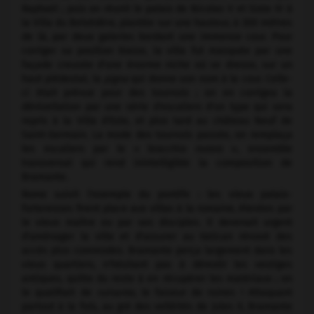
Raphaël ; puis on réunit le palais de Nicolas V et Sixte IV à
la Villa du Belvédère, plantée sur une hauteur, à 300 mètres
de là, par deux galeries bordant une immense cour. Pour
corriger sa position biaise, la villa fut masquée par une
façade creusée d'une énorme niche où se dresse, sur un
haut piédestal, la
pigna
qui donne son nom à la cour. Celle-
ci était prévue pour des tournois ; on en corrigea la
dénivellation par une série d'escaliers d'un type qui sera
repris à la Villa d'Este, et plus tard au château Neuf de
Saint-Germain. La mode des tournois passée, on remplaça
les escaliers par le « bracchio nuovo », ensemble
transversal qui rend inintelligible la composition de
Bramante.
Rome suivit l'exemple du pontife : les vieux palais-
forteresses firent place aux villas à la romaine, élevées par
le vieux maître ou par ses disciples. Il devenait urgent
d'aménager la ville et d'assurer au Vatican rénové des
accès plus commodes. Bramante perça largement dans les
vieux quartiers, n'hésitant pas à démolir les vestiges
antiques, quitte du reste à en récupérer les matériaux ; on
le qualifiait de
ruinante,
le faiseur de ruines ! Attaquant
partout à la fois, au gré des velléités de Jules II, Bramante