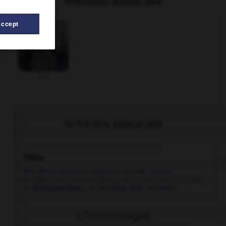
Médias associés
Accept
Cixi
Articles associés
Chine
.
État d'Asie orientale baigné à l'est par l'océan
Pacifique, la Chine est, par ses dimensions territoriales
et démographiques, un véritable État-continent....
Chronologie