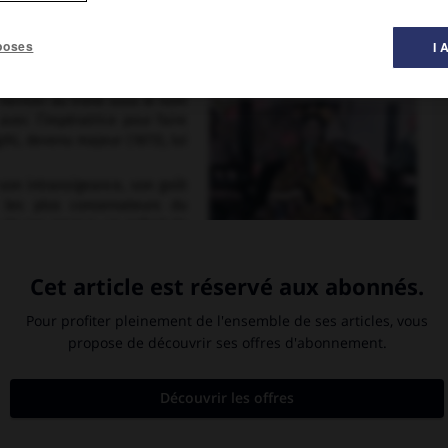
poses
I 
1861), dont elle eut un fils
é héritier du trône sous le nom
 avec l’impératrice pour faire
gzhi, devenu majeur (1873), lui
 son intransigeance, son goût
 les plus conservateurs du
n de ses neveux, un enfant de
s le décès de l’impératrice,
ministre le prince Gong (1861-
Cixi
er quelque temps Gong (1894-
rêta devant la résistance des
8), elle mit rapidement fin aux « Cent Jours », grâce à l’appui des
septembre 1898) ; Guangxu fut interné et ses conseillers furent
n autorité, favorisa les sociétés secrètes, qui, comme celle des
 des Boxeurs
). Elle provoqua le soulèvement xénophobe de 1900.
elle comprit la nécessité des réformes et rénova les programmes
 des missions d’étude en Occident, créa dans les provinces des