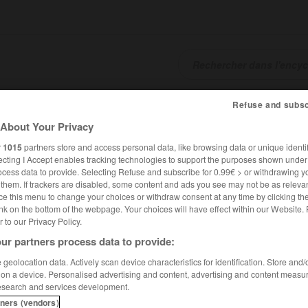
Refuse and subsc
SHCARDS
TRADUCTEUR
CONJUGATEUR
ENCYCLOPÉD
About Your Privacy
r
1015
partners store and access personal data, like browsing data or unique identif
ecting I Accept enables tracking technologies to support the purposes shown unde
ocess data to provide. Selecting Refuse and subscribe for 0.99€ > or withdrawing y
e them. If trackers are disabled, some content and ads you see may not be as relevan
ce this menu to change your choices or withdraw consent at any time by clicking t
nk on the bottom of the webpage. Your choices will have effect within our Website.
er to our Privacy Policy.
ur partners process data to provide:
geolocation data. Actively scan device characteristics for identification. Store and
 on a device. Personalised advertising and content, advertising and content measu
esearch and services development.
tners (vendors)