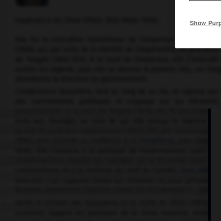
Impératrice de Chine (Pékin 1835-Pékin 1908).
Show Pur
Elle fut la concubine mandchoue de l'empereur Xianfeng (1851-
(1856), qui, par suite de la stérilité de l'impératrice, fut proclam
de Tongzhi (1862-1874). À la mort de l’empereur, elle s’entendit
arrêter les régents, puis elle se réserva le premier rôle, car Ton
abandonna la direction du gouvernement.
L'impératrice douairière, tout au long de sa vie, se signala par
des machinations politiques et s'appuya sur les éléments
gouvernement : à la mort de Tongzhi (1875), elle fit proclamer u
trois ans, Guangxu, au nom de qui elle exerça la régence aprè
qu’elle fit peut-être empoisonner (1881). Elle prit d’abord pour 
1884), puis accorda sa confiance à
Li Hongzhang
, pour rappel
1898). Elle s’associa à la politique de modernisation, mais l’ar
traditionalistes. Écartée par Guangxu, qui la fit arrêter (juin 189
conservateurs et à la trahison du chef de l’armée,
Yuan Shikai
(
exécutés. Cixi rapporta toutes les réformes et, pour affermir so
Boxeurs, soulevèrent l’opinion contre les Occidentaux (→
guerre
Après la victoire des Européens et le traité de Pékin (1901), 
scolaires, rappela les partisans de la Chine nouvelle, envoya