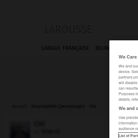
LAROUSSE
LANGUE FRANÇAISE
BILINGUES
FLA
We Care 
We and ou
device. Sel
partners pr
will disabl
can resurfa
Purposes li
details, ref
Accueil
>
Encyclopédie [personnage]
>
Cixi
We and o
Use precise 
Cixi
information
audience r
Ts'eu-hi
ou
List of Par