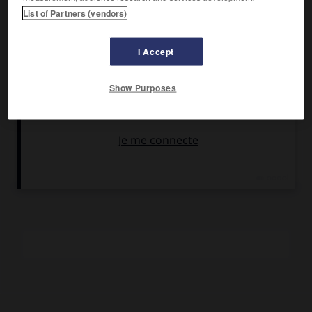
Fondateur du Janata Party (1977), ministre des Affaires
List of Partners (vendors)
étrangères (1977-1979), il préside le
parti du Peuple indien
(BJP)
de 1980 à 1986. Premier ministre de l'Inde en 1996,
rappelé à ce poste en 1998, il doit composer au sein de la
I Accept
coalition gouvernementale avec des partis régionaux en
forte progression. Il mène une politique libérale tempérée
Show Purposes
et relance, à l'extérieur, le dialogue avec le Pakistan. Il
démissionne à la suite de la défaite du BJP aux élections
législatives de 2004, remportées par le
parti du Congrès
.
Pour en savoir plus, voir l'article
Inde : vie politique depuis
1947
.