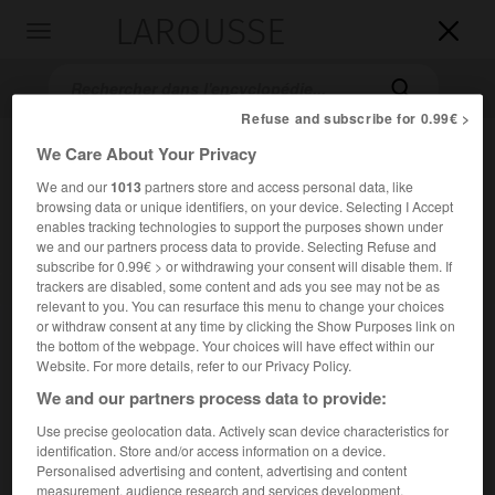
LAROUSSE

Toggle
navigation

Refuse and subscribe for 0.99€ >
We Care About Your Privacy
We and our
1013
partners store and access personal data, like
browsing data or unique identifiers, on your device. Selecting I Accept
enables tracking technologies to support the purposes shown under
we and our partners process data to provide. Selecting Refuse and
subscribe for 0.99€ > or withdrawing your consent will disable them. If
trackers are disabled, some content and ads you see may not be as
Accueil
>
Encyclopédie [personnage]
>
Atal Bihari Vajpayee
relevant to you. You can resurface this menu to change your choices
or withdraw consent at any time by clicking the Show Purposes link on
Atal Bihari
Vajpayee
the bottom of the webpage. Your choices will have effect within our
Website. For more details, refer to our Privacy Policy.
We and our partners process data to provide:
Use precise geolocation data. Actively scan device characteristics for
Homme politique indien (État de Gwalior, aujourd'hui
identification. Store and/or access information on a device.
Madhya Pradesh, 1924-New Delhi 2018).
Personalised advertising and content, advertising and content
measurement, audience research and services development.