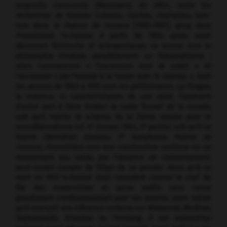
emprunts conscients (Messiaen). En effet, outre les
recherches de timbres (célesta, cloches, clochettes, tam-
tam dans
le Poème de l'extase
[1905-1907], gong dans
Prométhée
), Scriabine, à partir de 1905, après avoir
découvert Nietzsche et Schopenhauer, se tourne vers la
philosophie hindoue, parallèlement au théosophisme :
alors commencent « l'ascension vers le soleil » et
l'accession « par l'extase à la fusion avec le cosmos », dont
les œuvres de 1903 à 1915 sont les préliminaires. La fougue,
la violence, si caractéristiques de son style, l'amènent
d'autre part à faire éclater le cadre formel de la sonate,
soit qu'il rejette le schéma de la forme sonate pour le
e
e
monothématisme (cf.
4
Sonate,
1904, 2
partie), soit qu'il se
e
tourne (dernières
Sonates, 3
Symphonie, Poème de
l'extase, Prométhée
) vers une construction continue en un
mouvement qui, seule, par l'absence de cloisonnement,
peut rendre compte de l'élan de sa pensée. Alors qu'à sa
mort en 1915 Scriabine était considéré comme le chef de
file des modernistes et qu'un public sans cesse
grandissant s'enthousiasmait pour ses œuvres, alors même
qu'il exerçait une influence certaine sur Miakovski, Medtner,
Szymanovski, Krioukov ou Feinberg, il est aujourd'hui