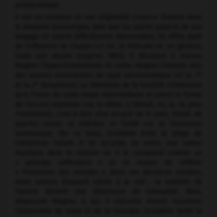
aristocratique.
Il est un novateur et son originalité s'exerce d'abord dans
le domaine harmonique, bien que les autres aspects de son
langage en soient difficilement dissociables. En effet, parti
de l'influence de Chopin (
cf.
les
24 Préludes
et, en général,
toute son œuvre jusqu'en 1903), il découvre à travers
Wagner l'hyperchromatisme. En outre, Wagner l'oriente vers
re
des œuvres orchestrales de style néoromantique
(cf.
la
1
e
et la
2
Symphonie).
La libération de la tonalité n'intervient
qu'à l'issue de cette étape intermédiaire et prend la forme
de l'accord mystique (
do, fa
dièse,
si
bémol,
mi, la, ré,
pour
Prométhée
), c'est-à-dire d'un accord de 6 sons, formé de
quartes justes et altérées et fondé sur la résonance
harmonique. Par ce biais, Scriabine évite le piège de
l'attraction tonale. Il lui accorde, en outre, une valeur
mystique dans la mesure où il le comprend comme un
« principe unificateur » et un moyen de refléter
« l'harmonie des mondes ». Dans ses dernières sonates,
toute armure disparaît même à la clef : la mobilité de
l'œuvre devient une dimension de l'atonalité. Mais,
dépassant Wagner, à qui il reproche d'avoir maintenu
l'autonomie du texte et de la musique, Scriabine tente la