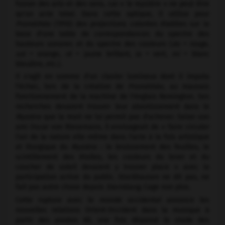
fusion des arts et des sens, car « le mystère » ne peut être
qu'un acte total. Dans cette optique, il utilise pour
Prométhée
(1910) des projections colorées établies sur la
base d'une table de correspondances du spectre des
hauteurs sonores et du spectre des couleurs (
do
= rouge,
sol
= orange,
ré
= jaune brillant,
la
= vert,
mi
= blanc
bleuâtre, etc.).
Il s'agit en somme d'un clavier lumineux dont il imputa
l'échec, lors de la création de
Prométhée,
au mauvais
fonctionnement de la machine de l'Anglais Remington. Ses
recherches devaient trouver leur aboutissement dans le
Mystère
que la mort ne lui permit pas d'achever. Selon son
ami Oscar von Riesemann, il envisageait de « faire circuler
l'air de la nature elle-même dans l'acte à la fois artistique
et liturgique du
Mystère :
le bruissement des feuilles, le
scintillement des étoiles, les couleurs du lever et du
coucher de soleil devaient y trouver place » avec la
participation active du public. Stockhausen ne dit pas, ne
fait pas autre chose depuis
Sternklang,
Cage non plus.
Cette rupture avec le monde occidental annonce les
nouvelles relations Orient-Occident dans la musique à
partir des années 60, une fois dépassé le stade des