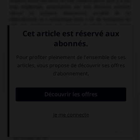
toujours aussi méconnu ou mal compris parce qu'il y a eu,
trop longtemps, polarisation sur son discours souvent
obscur ou primaire. Néanmoins, au-delà de ce
débordement, ce « romantique total » (B. de Schloezer) ne
clôt pas seulement une époque, il mérite toute notre
attention si nous nous penchons sur les sources de la
e
musique du
xx
siècle.
Médias associés
Aleksandr
Nikolaïevitch
Scriabine, le Poème
de l’extase, op. 54