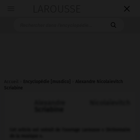
LAROUSSE

Toggle
navigation

Accueil
>
Encyclopédie [musdico]
>
Alexandre Nicolaïevitch
Scriabine
Alexandre Nicolaïevitch
Scriabine
Cet article est extrait de l'ouvrage Larousse « Dictionnaire
de la musique ».