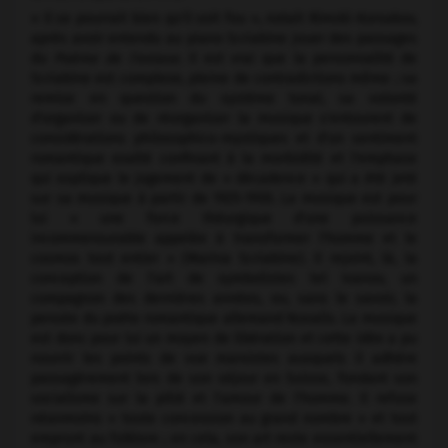
« Il se pourrait bien qu'il soit fou », notait Rimski-Korsakov,
après avoir entendu au piano Scriabine jouer des passages
du
Poème de l'extase.
Il est vrai que la personnalité de
Scriabine est complexe, pleine de contradictions même ; sa
remise en question du système tonal, sa volonté
d'organiser ou de réorganiser la musique s'entourent de
considérations philosophico-mystiques et d'un sentiment
romantique exalté confinant à la morbidité et l'emphase
qui explique le jugement de « décadence » qui a été jeté
sur sa musique à partir de 1925-1930. La musique est pour
lui « une force théurgique d'une puissance
incommensurable appelée à transformer l'homme et le
cosmos tout entier » (Marina Scriabine). Il rejoint, là, la
conception de l'art de symbolistes tel Ivanov, un
compagnon des dernières années, ou, sans le savoir, la
pensée du poète romantique allemand Novalis. La musique
est donc pour lui un moyen de libération et cette idée a pu
nourrir les points de vue marxistes auxquels il adhère
passagèrement lors de son séjour en Suisse, fondant son
socialisme sur la pitié et l'amour de l'homme. Il refuse
néanmoins « toute concession au grand nombre » et tout
emprunt au folklore ; en cela, son art reste essentiellement