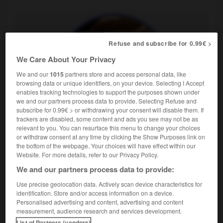
Refuse and subscribe for 0.99€ >
We Care About Your Privacy
We and our
1015
partners store and access personal data, like
browsing data or unique identifiers, on your device. Selecting I Accept
enables tracking technologies to support the purposes shown under
we and our partners process data to provide. Selecting Refuse and
subscribe for 0.99€ > or withdrawing your consent will disable them. If
Aleksandr Nikolaïevitch Scriabine,
le Poème de l’extase
, op.
trackers are disabled, some content and ads you see may not be as
54
relevant to you. You can resurface this menu to change your choices
or withdraw consent at any time by clicking the Show Purposes link on
Pianiste et compositeur russe (Moscou 1872 – id. 1915).
the bottom of the webpage. Your choices will have effect within our
Website. For more details, refer to our Privacy Policy.
Né d'un père diplomate et d'une mère pianiste qui meurt
We and our partners process data to provide:
un an après sa naissance, il entra à l'école des Cadets de
Moscou, mais très vite renonça à la carrière militaire pour
Use precise geolocation data. Actively scan device characteristics for
identification. Store and/or access information on a device.
la musique. Admis au même moment au conservatoire de
Personalised advertising and content, advertising and content
Moscou dans les classes de Safonov (piano), Arensky
measurement, audience research and services development.
(harmonie, contrepoint), Taneev (composition), il y obtient
List of Partners (vendors)