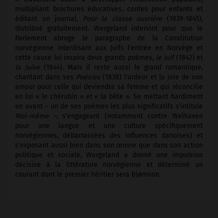
multipliant brochures éducatives, contes pour enfants et
éditant un journal,
Pour la classe ouvrière
(1839-1845),
distribué gratuitement. Wergeland intervint pour que le
Parlement abroge le paragraphe de la Constitution
norvégienne interdisant aux Juifs l'entrée en Norvège et
cette cause lui inspira deux grands poèmes,
le Juif
(1842) et
la Juive
(1844). Mais il reste aussi le grand romantique,
chantant dans ses
Poésies
(1838) l'ardeur et la joie de son
amour pour celle qui deviendra sa femme et qui réconcilie
en lui « le chérubin » et « la bête ». Se mettant hardiment
en avant – un de ses poèmes les plus significatifs s'intitule
Moi-même
–, s'engageant (notamment contre Welhaven
pour une langue et une culture spécifiquement
norvégiennes, débarrassées des influences danoises) et
s'exposant aussi bien dans son œuvre que dans son action
politique et sociale, Wergeland a donné une impulsion
décisive à la littérature norvégienne et déterminé un
courant dont le premier héritier sera Bjørnson.