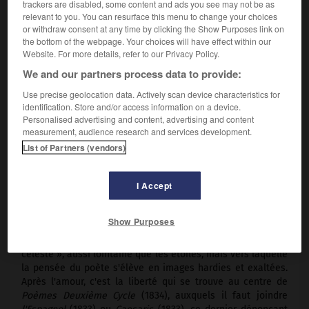
trackers are disabled, some content and ads you see may not be as
relevant to you. You can resurface this menu to change your choices
or withdraw consent at any time by clicking the Show Purposes link on
the bottom of the webpage. Your choices will have effect within our
Website. For more details, refer to our Privacy Policy.
We and our partners process data to provide:
Use precise geolocation data. Actively scan device characteristics for
identification. Store and/or access information on a device.
Personalised advertising and content, advertising and content
measurement, audience research and services development.
List of Partners (vendors)
Henrik Wergeland
I Accept
Poète norvégien (Kristiansand 1808 – Christiania, auj. Oslo,
1845).
Show Purposes
Son premier recueil (
Poèmes Premier Cycle,
1829) s'ouvre et
se ferme sur des poèmes dédiés à Stella, son « épouse
céleste », aussi lointaine que les étoiles, mais vers laquelle
la pensée du poète s'élève en images hardies et exaltées.
Après l'amour, c'est la liberté qui se trouve au centre de
Poèmes Deuxième Cycle
(1834), auxquels il faut joindre