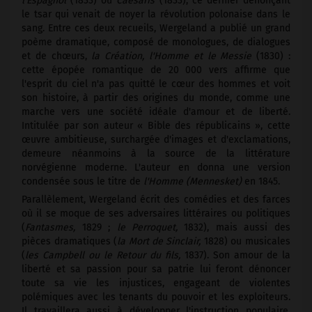
l'Espagnol
(1833) ou
Caesaris
(1833), ce dernier dénonçant
le tsar qui venait de noyer la révolution polonaise dans le
sang. Entre ces deux recueils, Wergeland a publié un grand
poème dramatique, composé de monologues, de dialogues
et de chœurs,
la Création, l'Homme et le Messie
(1830) :
cette épopée romantique de 20 000 vers affirme que
l'esprit du ciel n'a pas quitté le cœur des hommes et voit
son histoire, à partir des origines du monde, comme une
marche vers une société idéale d'amour et de liberté.
Intitulée par son auteur « Bible des républicains », cette
œuvre ambitieuse, surchargée d'images et d'exclamations,
demeure néanmoins à la source de la littérature
norvégienne moderne. L'auteur en donna une version
condensée sous le titre de
l'Homme (Mennesket)
en 1845.
Parallèlement, Wergeland écrit des comédies et des farces
où il se moque de ses adversaires littéraires ou politiques
(
Fantasmes,
1829 ;
le Perroquet,
1832), mais aussi des
pièces dramatiques (
la Mort de Sinclair,
1828) ou musicales
(
les Campbell ou le Retour du fils,
1837). Son amour de la
liberté et sa passion pour sa patrie lui feront dénoncer
toute sa vie les injustices, engageant de violentes
polémiques avec les tenants du pouvoir et les exploiteurs.
Il travaillera aussi à développer l'instruction populaire,