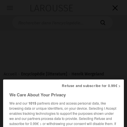
LAROUSSE

Toggle
navigation

Accueil
>
Encyclopédie [litterature]
>
Henrik Wergeland
Refuse and subscribe for 0.99€ >
Henrik
Wergeland
We Care About Your Privacy
We and our
1015
partners store and access personal data, like
browsing data or unique identifiers, on your device. Selecting I Accept
Cet article est extrait de l'ouvrage Larousse « Dictionnaire
enables tracking technologies to support the purposes shown under
mondial des littératures ».
we and our partners process data to provide. Selecting Refuse and
subscribe for 0.99€ > or withdrawing your consent will disable them. If