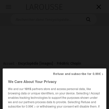
LAROUSSE

Toggle
navigation

Accueil
>
Encyclopédie [images]
>
Frédéric Chopin
Refuse and subscribe for 0.99€ >
Frédéric Chopin
We Care About Your Privacy
We and our
1015
partners store and access personal data, like
browsing data or unique identifiers, on your device. Selecting I Accept
enables tracking technologies to support the purposes shown under
we and our partners process data to provide. Selecting Refuse and
subscribe for 0.99€ > or withdrawing your consent will disable them. If