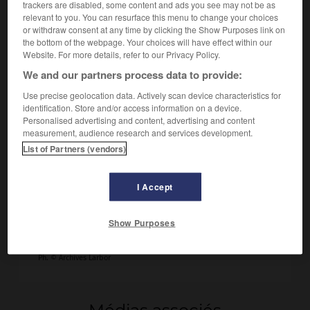
trackers are disabled, some content and ads you see may not be as
relevant to you. You can resurface this menu to change your choices
or withdraw consent at any time by clicking the Show Purposes link on
the bottom of the webpage. Your choices will have effect within our
Website. For more details, refer to our Privacy Policy.
We and our partners process data to provide:
Use precise geolocation data. Actively scan device characteristics for
identification. Store and/or access information on a device.
Personalised advertising and content, advertising and content
measurement, audience research and services development.
List of Partners (vendors)
I Accept
Frédéric Chopin, pianiste et compositeur
Show Purposes
polonais.
Ph. © Archives Larbor