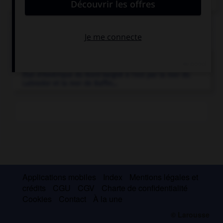
Articles associés
Canada
.
État d'Amérique du Nord baigné à l'est par la mer du
Labrador et la mer de Baffin...
Applications mobiles
Index
Mentions légales et
crédits
CGU
CGV
Charte de confidentialité
Cookies
Contact
À la une
© Larousse