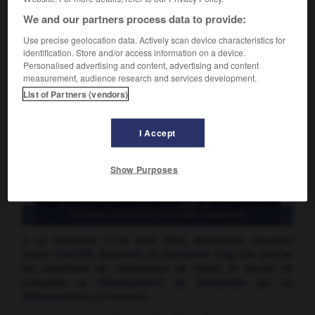
du Canada-uni et des colonies des Maritimes pour étudier
We and our partners process data to provide:
le projet de Confédération canadienne.
Use precise geolocation data. Actively scan device characteristics for
identification. Store and/or access information on a device.
Personalised advertising and content, advertising and content
measurement, audience research and services development.
List of Partners (vendors)
I Accept
Show Purposes
Winston Churchill et Franklin Roosevelt
La deuxième (17-24 août 1943), dénommée
Quadrant
réunit
Churchill
,
Roosevelt
, et
Mackenzie King
. Elle précise
les conditions de capitulation de l'Italie et décide de
compléter le
débarquement de Normandie
par un
débarquement en Provence
.