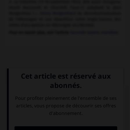
La troisième (13-16 septembre 1944), dite aussi
Octogone
,
réunit Roosevelt et Churchill. Ceux-ci adoptent le plan
Morgenthau (→
Henry Morgenthau
) de désindustrialisation
de l'Allemagne et une répartition entre Anglo-Saxons des
zones d'occupation en Allemagne occidentale.
Pour en savoir plus, voir l'article
Seconde Guerre mondiale
.
Médias associés
Winston Churchill et
Franklin Roosevelt