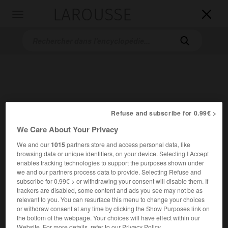
LAROUSSE

Toggle
navigation

Refuse and subscribe for 0.99€ >
We Care About Your Privacy
Accueil
>
Encyclopédie [groupe-homonymes]
>
conférences de
Québec
We and our
1015
partners store and access personal data, like
browsing data or unique identifiers, on your device. Selecting I Accept
enables tracking technologies to support the purposes shown under
conférences de
Québec
we and our partners process data to provide. Selecting Refuse and
subscribe for 0.99€ > or withdrawing your consent will disable them. If
trackers are disabled, some content and ads you see may not be as
relevant to you. You can resurface this menu to change your choices
or withdraw consent at any time by clicking the Show Purposes link on
Nom de trois conférences tenues à Québec.
the bottom of the webpage. Your choices will have effect within our
Website. For more details, refer to our Privacy Policy.
La première (10-27 octobre 1864) rassembla les délégués