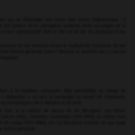
eber, qui en développe une vision bien moins hégémonique : il
; il est l'auteur de la conception moderne d'une
sociologie de la
acteur représentatif, dont le rôle est de lier les pratiques et les
issement de son domaine et par la multiplicité croissante de ses
ne théorie générale (chez T. Parsons, G. Gurvitch, etc.), c'est, en
l'emporter.
 face à la tradition contrastée déjà perceptible du temps de
 « domaines ». Ce sont la sociologie du travail (M. Friedmann,
 la connaissance (R. K. Merton) et du droit.
à l'art, à la culture de masse (H. M. McLuhan), aux loisirs
[né en 1924] ; Cornelius Castoriadis [1922-1997]), au milieu rural
 de Lauwe [1913-1998]), etc. La discipline a éclaté en une large
e tend à prévaloir.