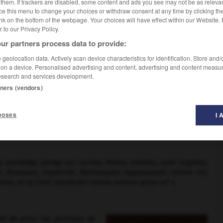
e them. If trackers are disabled, some content and ads you see may not be as relevan
ce this menu to change your choices or withdraw consent at any time by clicking t
nk on the bottom of the webpage. Your choices will have effect within our Website.
er to our Privacy Policy.
ur partners process data to provide:
geolocation data. Actively scan device characteristics for identification. Store and
 on a device. Personalised advertising and content, advertising and content measu
ntifiques, la sociologie est devenue empirique, analytique et
esearch and services development.
quêtes par sondages, et le développement d'une méthodologie
tners (vendors)
, ne doivent rien, ou pas grand-chose, aux grands systèmes
ne s'agit plus d'embrasser dans sa totalité la réalité sociale, de
nds principes explicatifs.
poses
I 
 sociologie plonge ses racines. Platon, Aristote, saint Augustin,
et, Rousseau, Condorcet, Montesquieu apparaissent comme ses
e
Comte, et ne s'est constituée comme science qu'au
xix
s.
et de poser les principes de