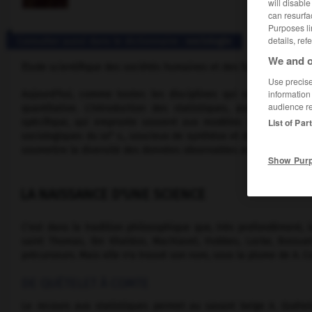
will disabl
can resurfa
Purposes li
details, ref
Consulter aussi dans le dictionnaire :
sociologie
We and o
Étude scientifique des sociétés humaines et des faits sociaux.
Use precise 
information
Aujourd'hui, comme toutes les disciplines qui se veulent scie
audience r
quantitative. L'introduction des statistiques, avec les en
List of Par
spécifique, qui emprunte souvent aux modèles mathématiques
e
sociologiques du
xix
s., soucieux de synthèse et de prophétie. Il 
soumettre la diversité des données observables au règne des gra
Show Pur
LA NAISSANCE D'UNE SCIENCE
C'est dans la tradition philosophique que, très profondément, la
saint Thomas, Ibn Khaldun, Machiavel, Hobbes, Locke, Bossu
précurseurs. Mais elle n'a trouvé son nom, sous la plume de A. 
DE QUÉTELET À COMTE
Le recours aux statistiques permet au savant belge A. Quétel