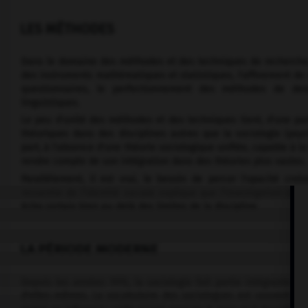
LES MÉTHODES
Dans le domaine des méthodes et des techniques de recherche,
des instruments mathématiques et statistiques, l'affinement de 
questionnaires, le perfectionnement des méthodes de descr
linguistiques.
Le peu d'unité des méthodes et des techniques tient, d'une part
théoriques dans des disciplines autres que la sociologie (psych
part, à l'absence d'une théorie sociologique unifiée, capable à 
rendre compte de son intégration dans des théories plus vastes.
Parallèlement, il est vrai, le besoin de percer l'opacité cr
ressentie de l'identité sociale explique que l'investigation soc
écho certain bien au-delà des limites de la discipline.
LA PÉRIODE MODERNE
Depuis les années 1970, la sociologie fait partie intégrante d
d'elles-mêmes. Le vocabulaire des sociologues est souvent pas