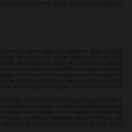
gie conçue avant tout comme science descriptive, peut également
nservant de Comte l'idée trop ambitieuse d'une sociologie
nsemble des sciences, a le premier ouvert la voie d'une étude
fférents faits sociaux. Les
Règles de la méthode sociologique
 faveur de la nouvelle science. Durkheim y souligne l'importance
iologie. Il met l'accent, en même temps que sur les exigences de
aspects de la méthode typologique (classant en types distincts les
ncipe d'une sociologie scientifique : « Les faits sociaux doivent
s encore que dans
De la division du travail social
(1893) que le
 à l'étude des faits sociaux : il s'efforce d'expliquer, statistiques
 de suicides, dans le temps et dans l'espace, en fonction d'un
 il mesure les variations. Regroupée autour de Durkheim, une
 heures de gloire à l'école française et à la revue
l'Année