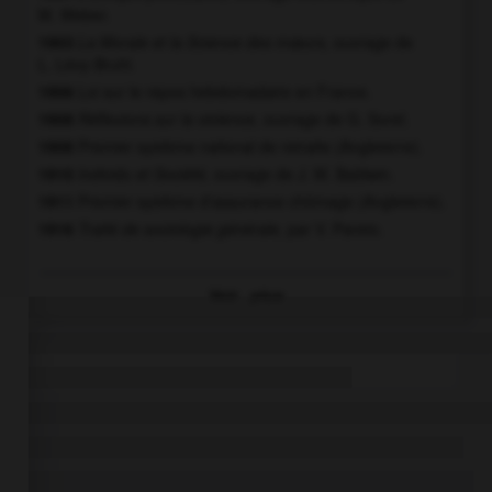
M. Weber.
1903
La Morale et la Science des mœurs,
ouvrage de
L. Lévy-Bruhl.
1906
Loi sur le repos hebdomadaire en France.
1908
Réflexions sur la violence,
ouvrage de G. Sorel.
1908
Premier système national de retraite (Angleterre).
1910
Individu et Société,
ouvrage de J. M. Baldwin.
1911
Premier système d'assurance chômage (Angleterre).
1916
Traité de sociologie générale,
par V. Pareto.
Voir
plus