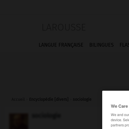
LAROUSSE
LANGUE FRANÇAISE
BILINGUES
FLA
Accueil
>
Encyclopédie [divers]
>
sociologie
We Care 
sociologie
We and ou
device. Sel
partners pr