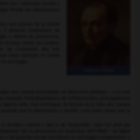
finit une « physique sociale »
ésigne l'étude des phénomènes
iser une science de la réalité
il délaisse l'expression de
ogie ». Maître du
positivisme
,
ts sociaux. Selon ses propres
ve de l'ensemble des lois
nce entre Quételet et Comte
la sociologie.
Auguste Comte
ogue que comme économiste ou théoricien politique – a eu une
ar exemple l'interdépendance de l'infrastructure, principalement
égards celle, d'un sociologue. En faisant de la lutte des classes
e postulat que le phénomène « société » est autre chose que la
, il semble « injuste » que A. de Tocqueville – que l'on peut par
emporaine (
De la démocratie en Amérique,
1835-1840) – ne figure
ui, « Tocqueville est par excellence le sociologue comparatiste ».