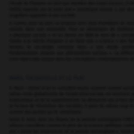
l'étude de l'homme en tant que membre des corps sociaux ; il dé
(1835), appelée par la suite une « statistique morale », qui d
singuliers rapportés à une société.
A. Comte, pour sa part, se propose avec plus d'ambition de réal
sociale dans son ensemble. Pour se démarquer de Quételet, 
« physique sociale » et lui donne en 1836 le nom de « sociol
Comte a le mérite d'aspirer à en faire une « science » des fai
termes, la sociologie consiste dans « une étude positi
fondamentales propres aux phénomènes sociaux ». La différe
s'est répercutée jusque dans les conceptions contemporaines de 
MARX, TOCQUEVILLE ET LE PLAY
K. Marx – même si on le considère moins souvent comme sociol
même visée globalisante de l'explication sociale, en montrant p
économique, et de la superstructure. Sa démarche est, à bien des 
le facteur de l'évolution des sociétés, il pose du même coup l
somme des parties qui le constituent.
Selon R. Aron, dans
les Étapes de la pensée sociologique
(1967)
ailleurs considérer comme le père de la science politique cont
pas « parmi les inspirateurs de la pensée sociologique ». Selon l