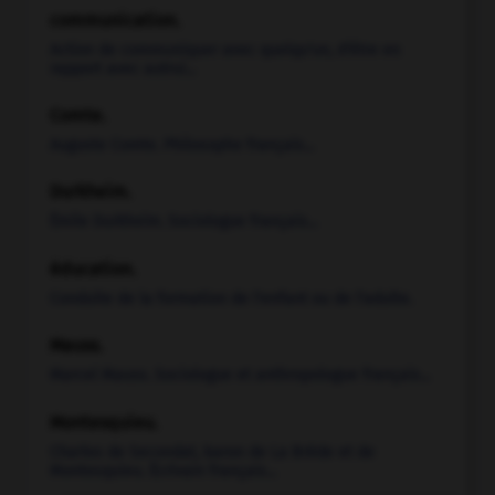
communication.
Action de communiquer avec quelqu'un, d'être en
rapport avec autrui...
Comte
.
Auguste
Comte
.
Philosophe français...
Durkheim
.
Émile
Durkheim
.
Sociologue français...
éducation.
Conduite de la formation de l'enfant ou de l'adulte.
Mauss
.
Marcel
Mauss
.
Sociologue et anthropologue français...
Montesquieu
.
Charles de Secondat, baron de La Brède et de
Montesquieu
.
Écrivain français...