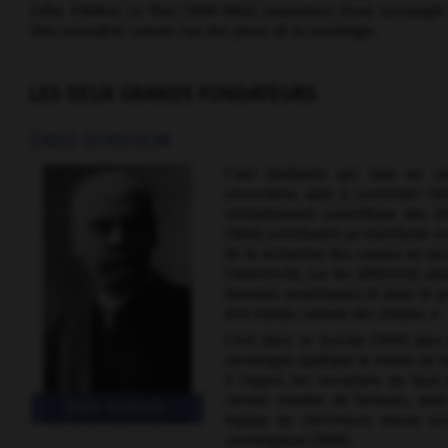
Enfin, Frédéric Le Play (1806-1882), inspirateur d'une sociolo
être considéré comme l'un des pères de la sociologie.
LES DEUX GRANDS FONDATEURS
ÉMILE DURKHEIM
C'est Durkheim qui, tout en co
souveraine, apte à couronner l'e
véritablement scientifique des di
(1894) constituent un manifeste en
de la recherche des causes en soc
l'objectivité, sur les différents 
données empiriques) et pose le pri
être traités comme des choses. »
C'est dans
le Suicide
(1897) plu
sociologue applique la notion de loi
à l'appui, les variations du taux
certain nombre de facteurs, dont
Émile Durkheim
équipe de chercheurs donne ses
sociologique
(1898).