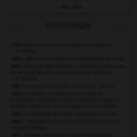
Voir
plus
Chronologie
1798
Essai sur le principe de population,
ouvrage de
T. R. Malthus.
1839
L. Blanc écrit une théorie sur l'organisation du travail.
1840
Tableau de l'état physique et moral des ouvriers dans
les fabriques de coton, de laine et de soie,
œuvre de
L. R. Villermé.
1887
Communauté et société,
ouvrage de F. Tönnies.
1893
De la division du travail social,
ouvrage de
É. Durkheim, dans lequel l'auteur analyse deux types de
sociétés, fondées sur deux conceptions de la solidarité.
1895
La Psychologie des foules,
ouvrage de G. Le Bon.
1898
E. Pankhurst fonde avec ses filles l'Union féminine
sociale et politique.
1901
L'Éthique protestante,
ouvrage économique de