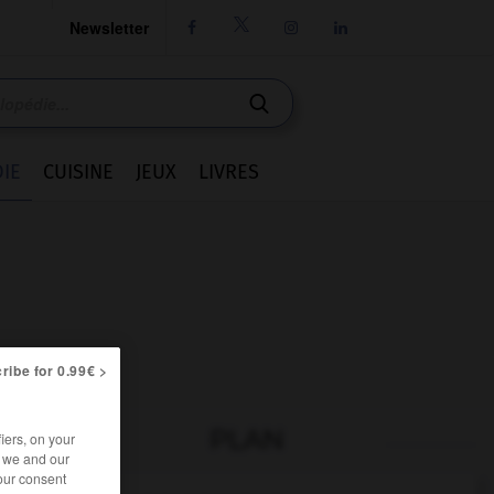
Newsletter




IE
CUISINE
JEUX
LIVRES
ribe for 0.99€ >
PLAN
iers, on your
r we and our
our consent