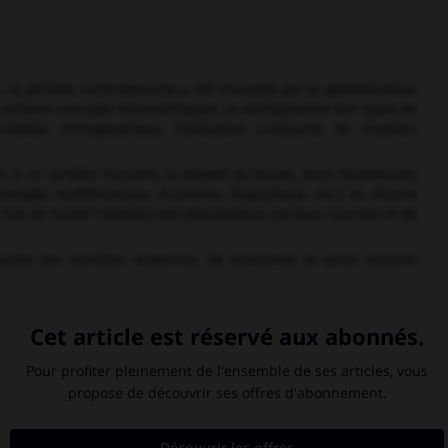
 la période contemporaine a été marquée par la généralisation
certains concepts sociométriques, la multiplication des types de
iption ethnographique, l'utilisation croissante de modèles
, à ce qu'elles trouvent, la plupart du temps, leurs fondements
ologie, mathématique, économie, linguistique, etc.) et, d'autre
la fois de fonder l'analyse des phénomènes sociaux concrets et de
oissante des sociétés modernes, de surmonter la perte souvent
iologique et les choix opérés par ceux qui la mènent trouvent un
e la représentation que, spontanément, les sociétés se donnent
sé dans le grand public grâce aux médias. Les sociologues ont