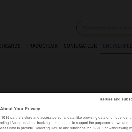
SHCARDS
TRADUCTEUR
CONJUGATEUR
ENCYCLOPÉD
Refuse and subsc
About Your Privacy
r
1015
partners store and access personal data, like browsing data or unique identif
ecting I Accept enables tracking technologies to support the purposes shown unde
ocess data to provide. Selecting Refuse and subscribe for 0.99€ > or withdrawing y