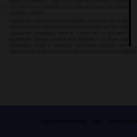
gagné en influence ; celle qu'ont exercée R. Aron et P. Bourdieu 
ses théories, la sociologie n'en reste pas moins spécifique par
courants majeurs.
L'approche individualiste
est dominée, en France, par R. Boudon, 
sont à la source d'événements non prévisibles par des « lois », 
L'approche stratégique,
dont M. Crozier est le principal rep
permettrait l'action possible d'un législateur ou d'une volonté 
dynamique.
Quant à
l'approche structuralo-marxiste,
dont P. B
transmission de la culture dans les classes sociales privilégiée
Applications mobiles
Index
Mentions légal