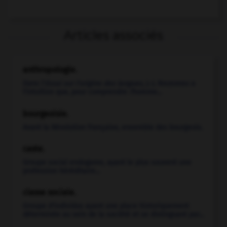
Articles associés
anthropologie.
Dans l'
Essai sur l'origine des langues,
J.-J. Rousseau a
l'intuition que, pour comprendre
l'
homme...
bourgeoisie.
Avant la Révolution française, ensemble des bourgeois.
caste.
Groupe social endogame, ayant le plus souvent une
profession héréditaire...
classe sociale.
Groupe d'individus ayant une place historiquement
déterminée au sein de la société et se distinguant par...