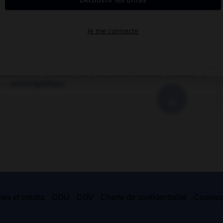
est certaine. Mais, au-delà de la diversité de ses méthodes et de
 son mode de pensée, et florissante. On peut distinguer quelques
qui distingue l'observation des lois et l'action des individus qui
mais suffisamment importants pour constituer un « fait social ».
résentant, analyse les phénomènes sociaux sous un angle qui
collective. G. Balandier et A. Touraine défendent une sociologie
ourdieu s'est prévalu, elle a notamment cherché à élucider la
s. →
sociolinguistique
+
es et crédits
CGU
CGV
Charte de confidentialité
Cookie