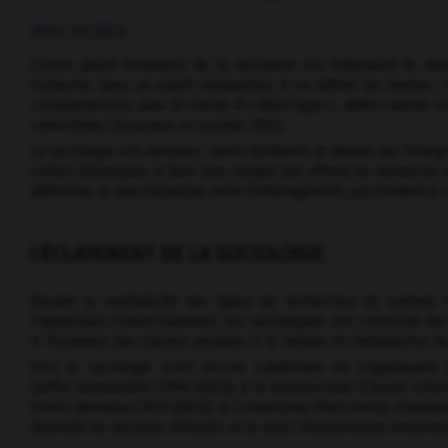
MAX WEBER
L'autre grand fondateur de la discipline est l'Allemand M. W
s'attache, dans un esprit néokantien, à en définir les limites 
compréhension,
avec la notion d'« idéal-type », défini comme un 
convictions (
Économie et société,
1922).
La sociologie est marquée, après Durkheim et Weber, par l'élarg
cadres théoriques, si bien que, malgré des efforts de recherche d'u
définitive, la spécialisation, voire l'hétérogénéité, qui tendent à 
L'ÉCLATEMENT DE LA SOCIOLOGIE
Devant la multiplicité des types de recherches et, surtout,
l'opposition Comte/Quételet, les sociologues ont constitué des
A. Touraine), des classes sociales (T. B. Veblen, M. Halbwachs), de
Puis la sociologie s'est encore subdivisée en s'appliquant 
(Joffre Dumazedier [1915-2002]), à la bureaucratie (Claude Lefort 
(Henri Mendras [1927-2003]), à l'urbanisme (Paul-Henry Chombart
diversité de secteurs d'études et le souci d'observation empiriqu