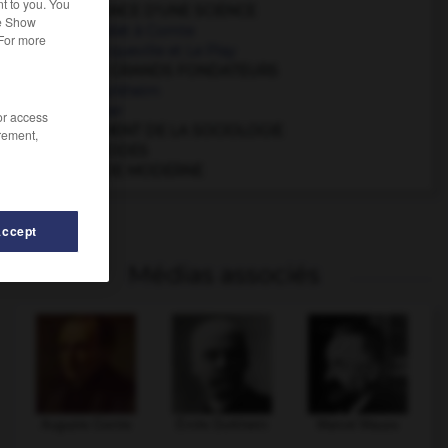
t to you. You
LA NAISSANCE D'UNE SCIENCE
he Show
De Quételet à Comte
 For more
Marx, Tocqueville et Le Play
LES DEUX GRANDS FONDATEURS
Émile Durkheim
Max Weber
/or access
L'ÉCLATEMENT DE LA SOCIOLOGIE
rement,
LES MÉTHODES
LA PÉRIODE MODERNE
Accept
Médias associés
Auguste Comte
Émile Durkheim
Marcel Mauss