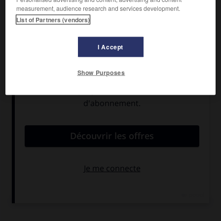
de
Boyne
sur les catholiques irlandais.
measurement, audience research and services development.
List of Partners (vendors)
L'ordre d'Orange organisa la lutte contre les tenanciers
catholiques, rivaux économiques autant que religieux, et
défendit les intérêts locaux contre le gouvernement de
I Accept
Londres. Il accepta d'assez bon gré l'Union de 1800
(→
Actes d'union
) et se consacra à la protection des
Show Purposes
intérêts protestants. Dépassé par les réformes de 1829-
1832, il fut dissous en 1832 ; il comptait alors
100 000 membres.
e
L'orangisme se manifesta de nouveau au début du
xx
s.,
dressant le protestantisme irlandais contre le projet de
Home Rule
voté en 1912. Jusqu'à la dissolution du
Stormont
(Parlement de l'Irlande du Nord) par Londres en 1972, les
orangistes ont gouverné l'Irlande du Nord par
l'intermédiaire du parti unioniste. L'orangisme est resté le
fer de lance du protestantisme intransigeant, refusant
toute concession aux catholiques.