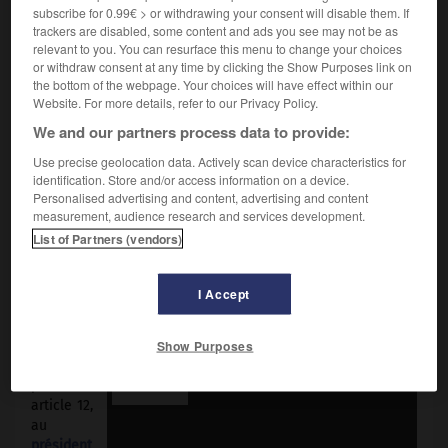
Procédure permettant à l'exécutif de mettre fin avant le
subscribe for 0.99€ > or withdrawing your consent will disable them. If
terme légal au mandat d'une assemblée.
trackers are disabled, some content and ads you see may not be as
relevant to you. You can resurface this menu to change your choices
or withdraw consent at any time by clicking the Show Purposes link on
the bottom of the webpage. Your choices will have effect within our
Website. For more details, refer to our Privacy Policy.
DROIT
We and our partners process data to provide:
La dissolution est, avec la
responsabilité gouvernementale
,
Use precise geolocation data. Actively scan device characteristics for
identification. Store and/or access information on a device.
la pièce maîtresse du
régime parlementaire
. Elle permet au
Personalised advertising and content, advertising and content
pouvoir exécutif de renvoyer la chambre basse devant les
measurement, audience research and services development.
électeurs soit spontanément, soit en riposte à un
List of Partners (vendors)
renversement du gouvernement.
La
Constitut
I Accept
ion du
4 octobre
Show Purposes
1958
confère,
par son
article 12,
au
président