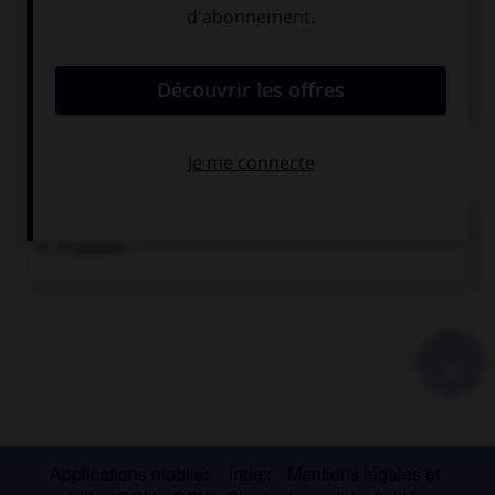
Sport dans lequel deux équipes de onze joueurs
chacune s'efforcent...
Voir
plus
Chronologie
1926
Invention du béton précontraint par le Français
E. Freyssinet.
+
Applications mobiles
Index
Mentions légales et