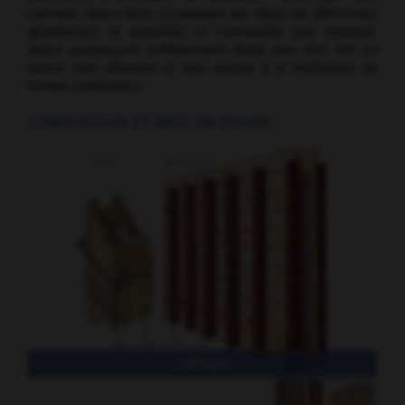
exemple,
béton fibré,
incorporant des fibres de différentes
géométries), la durabilité et l'ouvrabilité (par exemple,
béton autoplaçant,
suffisamment fluide pour être mis en
œuvre sans vibration et bien adapté à la réalisation de
formes complexes).
COMPOSITION ET MISE EN ŒUVRE
Coffrages