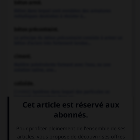
béton armé.
Béton dans lequel sont enrobées des armatures
métalliques destinées à résister à...
béton précontraint.
Le principe du
béton précontraint
consiste à armer un
béton d'aciers très fortement tendus...
ciment.
Matière pulvérulente formant avec l'eau, ou une
solution saline, une...
colloïde.
[CHIMIE]
Système dans lequel des particules se
trouvent suspendues dans un...
construction.
Ensemble des techniques qui permettent de bâtir ;
secteur d'activité dont...
football.