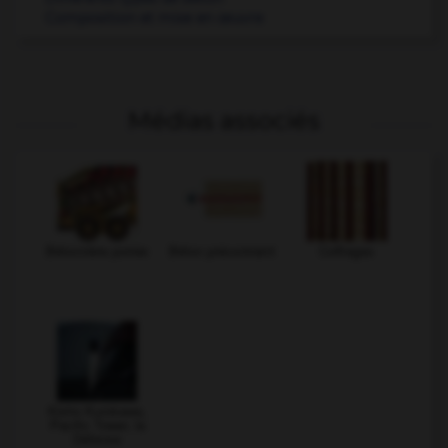
Composition et mise en œuvre
Médias associés
Bétonnière portée
Béton précontraint
Coffrages
Kisho Kurokawa,
Pacific Tower, la
Défense