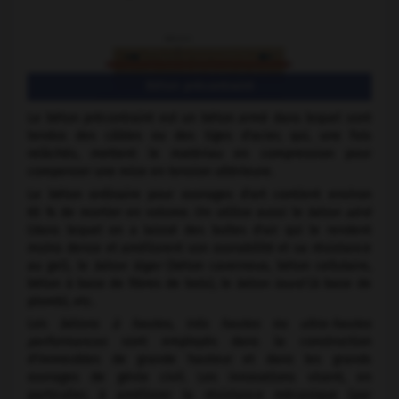
Béton précontraint
Le béton précontraint est un béton armé dans lequel sont
tendus des câbles ou des tiges d'acier, qui, une fois
relâchés, mettent le matériau en compression pour
compenser une mise en tension ultérieure.
Le béton ordinaire pour ouvrages d'art contient environ
65 % de mortier en volume. On utilise aussi le
béton aéré
(dans lequel on a laissé des bulles d'air qui le rendent
moins dense et améliorent son ouvrabilité et sa résistance
au gel), le
béton léger
(béton caverneux, béton cellulaire,
béton à base de fibres de bois), le
béton lourd
(à base de
plomb), etc.
Les
bétons à hautes, très hautes
ou
ultra-hautes
performances
sont employés dans la construction
d'immeubles de grande hauteur et dans les grands
ouvrages de génie civil. Les innovations visent, en
particulier, à améliorer la résistance mécanique (par