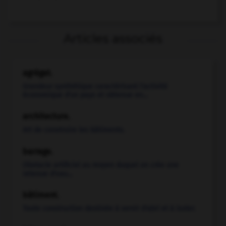
Articles associés
agrégat.
Grandeur synthétique caractérisant l'activité
économique d'un pays et obtenue en...
architecture.
Art de construire les bâtiments.
barrage.
Obstacle artificiel au moyen duquel on crée une
retenue d'eau...
bâtiment.
Toute construction destinée à servir d'abri et à isoler.