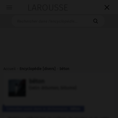
LAROUSSE

Toggle
navigation

Accueil
>
Encyclopédie [divers]
>
béton
béton
(latin
bitumen,
bitume)
Consulter aussi dans le dictionnaire :
béton