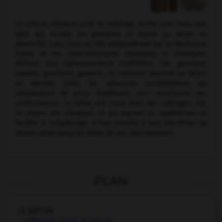
Le ciment, élément actif du mélange, forme avec l'eau une
pâte qui enrobe les granulats et donne au béton sa
plasticité. L'
eau
joue un rôle prépondérant sur la résistance
finale, et ses caractéristiques physiques et chimiques
doivent être rigoureusement contrôlées. Les
granulats
(sables, gravillons, graviers, ou cailloux) donnent au béton
sa densité. Enfin, les
adjuvants
(accélérateurs ou
retardateurs de prise, fluidifiants, etc.) améliorent ses
performances. Le béton est coulé dans des coffrages, mis
en œuvre par vibration, ce qui permet sa liquéfaction et
facilite le remplissage. Il faut ensuite à tout prix éviter sa
dessiccation jusqu'au début de son durcissement.
PLAN
LE BÉTON
Différents types de béton