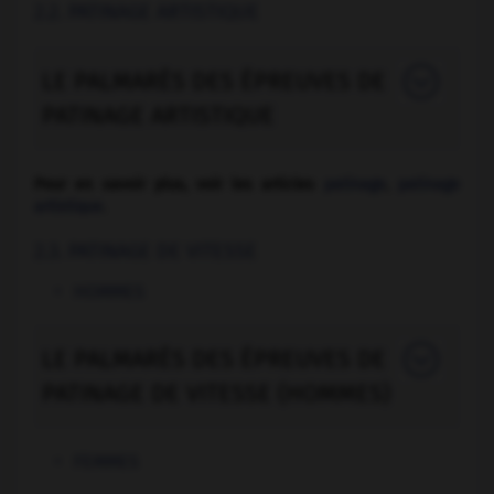
2.2. PATINAGE ARTISTIQUE
LE PALMARÈS DES ÉPREUVES DE
PATINAGE ARTISTIQUE
Pour en savoir plus, voir les articles
patinage
,
patinage
artistique
.
2.3. PATINAGE DE VITESSE
HOMMES
LE PALMARÈS DES ÉPREUVES DE
PATINAGE DE VITESSE (HOMMES)
FEMMES