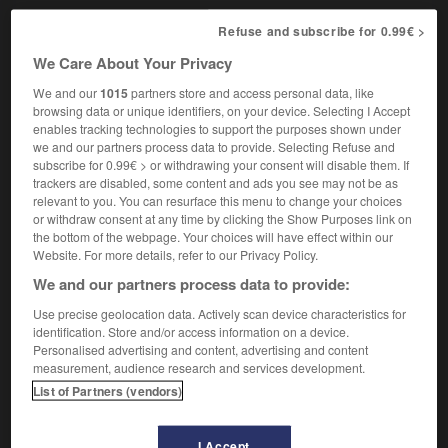
Refuse and subscribe for 0.99€ >
1. LES STARS DE L'ÉCRAN SONT LÀ, MAIS PAS
We Care About Your Privacy
CELLE DU SKI
We and our
1015
partners store and access personal data, like
browsing data or unique identifiers, on your device. Selecting I Accept
C'est le père de Mickey Mouse, Walt Disney, qui a été
enables tracking technologies to support the purposes shown under
we and our partners process data to provide. Selecting Refuse and
chargé de la mise en scène de la cérémonie protocolaire
subscribe for 0.99€ > or withdrawing your consent will disable them. If
dans cette vallée perdue de la Sierra Nevada, où n'existait,
trackers are disabled, some content and ads you see may not be as
à l'heure de sa désignation, qu'un hôtel et une seule
relevant to you. You can resurface this menu to change your choices
remontée mécanique. Cinq ans plus tard, le tout Hollywood
or withdraw consent at any time by clicking the Show Purposes link on
débarque dans la station transformée avec Marlene
the bottom of the webpage. Your choices will have effect within our
Dietrich, Jane Mansfield et Danny Kay. Mais l'ombre d'un
Website. For more details, refer to our Privacy Policy.
grand absent plane : celle du champion des
Jeux de 1956
,
We and our partners process data to provide:
Toni Sailer
, à qui l'on reproche d'avoir commencé une
carrière de cinéma comme skieur… Autres temps, où l'on ne
Use precise geolocation data. Actively scan device characteristics for
badinait pas avec l'amateurisme. En patinage artistique,
identification. Store and/or access information on a device.
l'étudiante américaine en littérature, Carol Heiss, vêtue
Personalised advertising and content, advertising and content
d'une robe rouge, un diadème brillant sur les cheveux,
measurement, audience research and services development.
gagne l'or manqué de peu à
Cortina d'Ampezzo
, sur une
List of Partners (vendors)
musique de Rossini et de Tchaïkovski.
Les skieurs français sont venus en force avec les Bonlieu,
I Accept