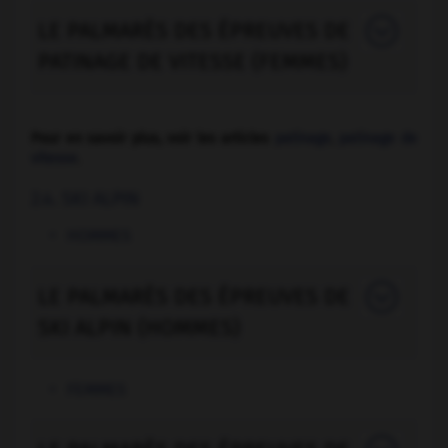
LE PALMARÈS DES ÉPREUVES DE
PATINAGE DE VITESSE (FEMMES)
Pour en savoir plus, voir les articles
patinage
,
patinage de
vitesse
.
2.4. SKI ALPIN
HOMMES
LE PALMARÈS DES ÉPREUVES DE
SKI ALPIN (HOMMES)
FEMMES