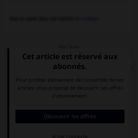
Pour en savoir plus, voir l'article
ski nordique
.
PLAN
1. LES STARS DE L'ÉCRAN SONT LÀ, MAIS PAS CELLE DU
SKI
2. LE PALMARÈS DES JEUX OLYMPIQUES D'HIVER DE
SQUAW VALLEY (1960)
2.1. Hockey sur glace (Hommes)
2.2. Patinage artistique
2.3. Patinage de vitesse
Hommes
Femmes
2.4. Ski alpin
Hommes
Femmes