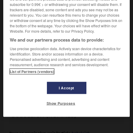
subscribe for 0.99€ > or withdrawing your consent will disable them. If
en descente, trente ans après
Jean-Claude Killy
. L'équipe de
trackers are disabled, some content and ads you see may not be as
France réalise un bon millésime, voisin de celui
relevant to you. You can resurface this menu to change your choices
d'Albertville. La Française
Karine Ruby
s'impose dans
or withdraw consent at any time by clicking the Show Purposes link on
l'épreuve du slalom géant de ce nouveau sport olympique,
the bottom of the webpage. Your choices will have effect within our
et le bobsleigh français connaît enfin les joies du podium
Website. For more details, refer to our Privacy Policy.
en prenant une médaille de bronze, que l'alchimie du talent
We and our partners process data to provide:
des membres de l'équipe transformera en or l'année
suivante aux Championnats du monde de leur discipline.
Use precise geolocation data. Actively scan device characteristics for
identification. Store and/or access information on a device.
Personalised advertising and content, advertising and content
2. LE PALMARÈS DES JEUX OLYMPIQUES
measurement, audience research and services development.
List of Partners (vendors)
D'HIVER DE NAGANO (1998)
2.1. BOBSLEIGH (HOMMES)
I Accept
Show Purposes
LE PALMARÈS DES ÉPREUVES DE
BOBSLEIGH (HOMMES)