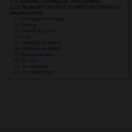
1. LE SOURIRE JUVÉNILE DE TARA LIPINSKI
2. LE PALMARÈS DES JEUX OLYMPIQUES D'HIVER DE
NAGANO (1998)
2.1. Bobsleigh (Hommes)
2.2. Curling
2.3. Hockey sur glace
2.4. Luge
2.5. Patinage artistique
2.6. Patinage de vitesse
2.7. Ski acrobatique
2.8. Ski alpin
2.9. Ski nordique
2.10. Surf des neiges