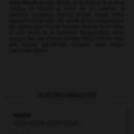
Gilles Deleuze, Jacques Derrida, et la création de la revue
Critique
, les Éditions de Minuit ont su construire un
catalogue prestigieux (Samuel Beckett, Claude Simon,
Marguerite Duras) sans rien perdre de leur indépendance,
e
fait notable dans l'édition française de la fin du
xx
siècle,
et sans cesser de se renouveler (Bernard-Marie Koltès,
François Bon, Jean Echenoz, Christian Gailly, Christian Oster,
Jean Rouaud, Jean-Philippe Toussaint, Marie NDiaye,
Laurent Mauvignier).
Articles associés
Bataille
.
Georges
Bataille
.
Écrivain français...