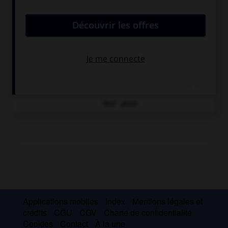
Marguerite Donnadieu, dite
Marguerite Duras
.
Femme
de lettres et cinéaste française...
Klossowski
.
Pierre
Klossowski
.
Écrivain et dessinateur français...
Pinget
.
Robert
Pinget
.
Écrivain français...
Voir
plus
Applications mobiles
Index
Mentions légales et
crédits
CGU
CGV
Charte de confidentialité
Cookies
Contact
À la une