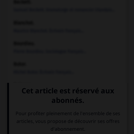
Beckett
.
Samuel
Beckett
.
Dramaturge et romancier irlandais...
Blanchot
.
Maurice
Blanchot
.
Écrivain français...
Bourdieu
.
Pierre
Bourdieu
.
Sociologue français...
Butor
.
Michel
Butor
.
Écrivain français...
Deleuze
.
Gilles
Deleuze
.
Philosophe français...
Derrida
.
Jacques
Derrida
.
Philosophe français...
Duras
.