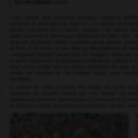
Nom des habitants :
Isérois
L'Isère associe deux ensembles physiques nettement différenc
composée de deux lignes de relief N.-S. : les massifs du Pelvou
masses cristallines des « massifs centraux », les massifs préa
lignes encadrent la terminaison méridionale du
Sillon alpin
: d
aérés par de grandes vallées (sculptées par les glaciers quaterna
du Drac et de l'
Isère
, un site idéal au développement de Greno
enneigement hivernal (surtout dans les Préalpes), tandis que, da
La partie rhodanienne du département englobe les collines et l
relief confus, sculpté dans les terrains détritiques des
Alpes
arra
résulte une mosaïque de sols d'inégale valeur : assez meuble
interfluves.
La rudesse du climat, la qualité très inégale des terres ont p
croissance des marchés urbains que s'est réalisée une meille
l'exploitation forestière dominent dans la Chartreuse et le Vercor
du Rhône, en aval de Lyon et dans le Grésivaudan, où elles sont 
P
d
d
m