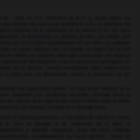
iés : alpin au S.-E., rhodanien au N.-O. La partie alpine est
x, des Grandes Rousses et de Belledonne à l'E., où dominent les
lpins calcaires de la Chartreuse et du Vercors à l'O. Ces deux
épression du
Grésivaudan
et plateaux du Drac. Ces reliefs sont
ires) qui en facilitent la pénétration et ont offert, au confluent
ble. Le climat toujours frais et humide se traduit par un fort
ns les vallées, le contraste adret-ubac prend toute son ampleur.
es plateaux du bas Dauphiné. C'est un avant-pays montagnard au
chés par les glaciers : terrains morainiques argilo-sableux. Il en
s et épais dans les dépressions, minces et médiocres sur les
erpétué une polyculture tardive. Ce n'est qu'en fonction de la
ure adaptation aux conditions naturelles. L'élevage bovin et
s, les cultures de la vigne et des arbres fruitiers dans la vallée
associées aux céréales, au tabac et à l'élevage bovin.
auvre en matières premières, à l'exception du calcaire à ciment
e la cluse de Voreppe et de l'anthracite de La Mure, le
épartement a disposé, cependant, assez tôt d'une tradition
anufacturière, complémentaire du travail agricole : travail du