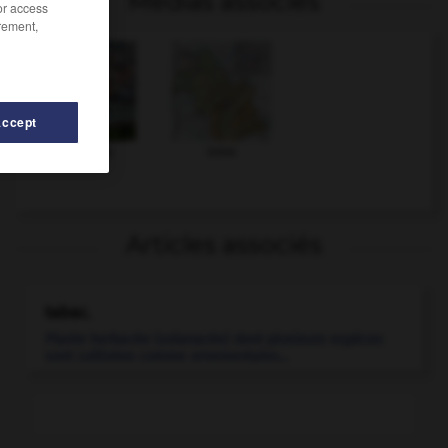
Médias associés
/or access
rement,
Accept
Grenoble
Isère
Articles associés
tabac.
Plante herbacée (solanacée) dont plusieurs espèces
sont cultivées comme ornementales...