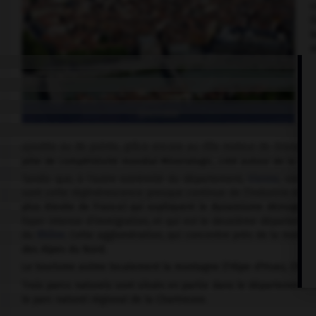
c
(
l
o
c
L
G
(
Grenoble
u
m
ajoutée ou de pointe, grâce encore au rôle moteur de Grenoble
pôle de compétitivité mondial Mineralogic, créé autour de la micr
Tandis que, à l'autre extrémité du département,
Vienne
, vieill
sont cette régénérescence presque continue de l'industrie et sur
plus élevée de France) qui expliquent le dynamisme démographiq
foyer intense d'immigration, et qui est le deuxième départemen
du
Rhône
. Cette agglomération, qui concentre près de la moitié 
des Alpes du Nord.
Le tourisme anime localement la montagne (l'Alpe-d'Huez, Chamrou
Trois parcs naturels sont situés en partie dans le département : l
le parc naturel régional de la Chartreuse.