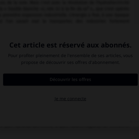
uir, de la soie. Mais c'est avec la révolution de l'hydroélectricité
e
la « houille blanche »), née ici à la fin du
xix
s., que s'est opérée
a première expansion industrielle. L'énergie a fixé, à une époque
ù l'on savait mal la transporter, des industries fortement
onsommatrices : papeterie, électrochimie, électrométallurgie.
'équipement des sites, l'utilisation de l'énergie ont donné à
renoble une vocation de métropole de la houille blanche
métallurgie, matériel électrique, mécanique, laboratoires,
niversité). Lorsque l'électricité est devenue transportable, une
utation s'est opérée vers des productions à haute valeur
. La région de Grenoble devrait bénéficier du développement du
oélectronique et des solutions miniaturisées intelligentes.
e cité textile, diversifiait ses activités, dans l'orbite lyonnaise, ce
tout la croissance de l'
agglomération grenobloise
(longtemps la
ue du département, à la fois lieu d'un puissant exode rural et
t le plus peuplé de la région
Rhône-Alpes
, après le département
de la population de l'Isère, constitue la métropole de l'ensemble
sse, Autrans, les Deux-Alpes, Villard-de-Lans, etc.).
e parc national des Écrins, le parc naturel régional du Vercors et