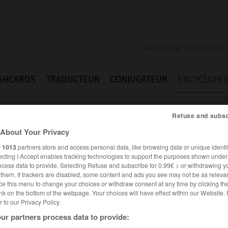
SHCARDS
TRADUCTEUR
CONJUGATEUR
ENCYCLOPÉD
Refuse and subsc
About Your Privacy
r
1013
partners store and access personal data, like browsing data or unique identif
ecting I Accept enables tracking technologies to support the purposes shown unde
ocess data to provide. Selecting Refuse and subscribe for 0.99€ > or withdrawing y
e them. If trackers are disabled, some content and ads you see may not be as relevan
ce this menu to change your choices or withdraw consent at any time by clicking t
nk on the bottom of the webpage. Your choices will have effect within our Website.
er to our Privacy Policy.
ur partners process data to provide: