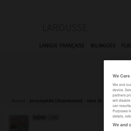
LAROUSSE
LANGUE FRANÇAISE
BILINGUES
FLA
We Care 
We and ou
device. Sel
partners pr
will disabl
Accueil
>
Encyclopédie [departement]
>
Isère 38
can resurfa
Purposes li
details, ref
Isère
(38)
We and o