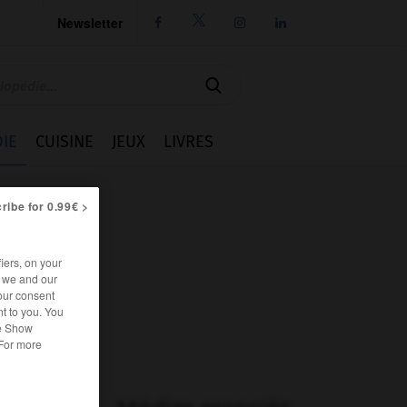
Newsletter




IE
CUISINE
JEUX
LIVRES
ribe for 0.99€ >
iers, on your
r we and our
our consent
t to you. You
he Show
 For more