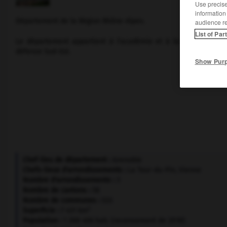
Use precise 
information
Département de la Région Rhône-Alpes.
audience r
List of Par
Le département appartient à l'académie et à la cour d'appel
défense Sud-Est.
Show Pur
Chef-lieu de département :
Grenoble
Chefs-lieux d'arrondissements :
La Tour-du-Pin, Vienne
Nombre d'arrondissements :
3
Nombre de cantons :
58
Nombre de communes :
533
2
Superficie :
7 431 km
Population :
1 288 406 hab. (recensement de 2018)