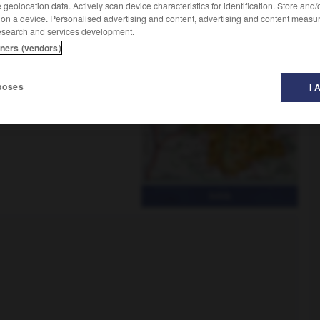
geolocation data. Actively scan device characteristics for identification. Store and
 on a device. Personalised advertising and content, advertising and content measu
esearch and services development.
tners (vendors)
 de Grenoble, à la zone de
poses
I 
Isère