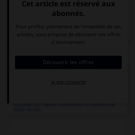
Peschici
Articles associés
Italie
.
État d'Europe méridionale baigné par la mer
Méditerranée...
Mezzogiorno
.
Ensemble des régions continentales et insulaires de
l'Italie du Sud.