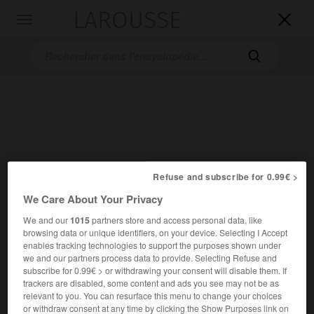
LAROUSSE

Toggle
navigation

Refuse and subscribe for 0.99€ >
Accueil
>
Encyclopédie [autre-region]
>
la Pouille
We Care About Your Privacy
la Pouille
We and our
1015
partners store and access personal data, like
browsing data or unique identifiers, on your device. Selecting I Accept
les Pouilles
ou
enables tracking technologies to support the purposes shown under
en italien
Puglia
we and our partners process data to provide. Selecting Refuse and
subscribe for 0.99€ > or withdrawing your consent will disable them. If
Région de l'Italie méridionale, formée des provinces de
trackers are disabled, some content and ads you see may not be as
Bari, Brindisi, Foggia, Lecce et Tarente.
relevant to you. You can resurface this menu to change your choices
or withdraw consent at any time by clicking the Show Purposes link on
2