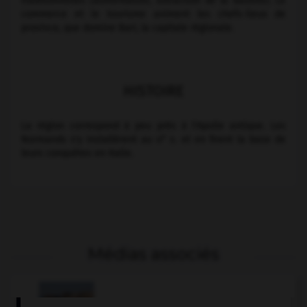
traditionnelles (alimentation, extraction de la bauxite). Le
commerce et le tourisme animent les chefs-lieux de
province, que domine Bari, la capitale régionale.
HISTOIRE
La région correspond à peu près à l'Apulie antique. Les
e
Normands s'y installèrent au
xi
s. et en firent la base de
leurs conquêtes en Italie.
Médias associés