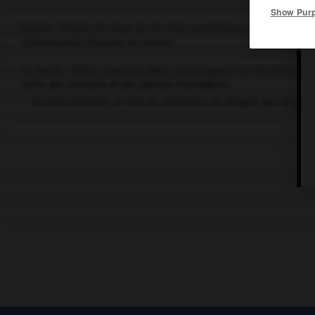
Show Pur
Région d'Italie, le long de la côte tyrrhénienne, s'étendant
Civitavecchia (Toscane et Latium).
La bande côtière, basse et plate, marécageuse et infestée par la
porte des céréales et des plantes fourragères.
— Au sens restreint, le nom de
Maremme
ne désigne que la parti