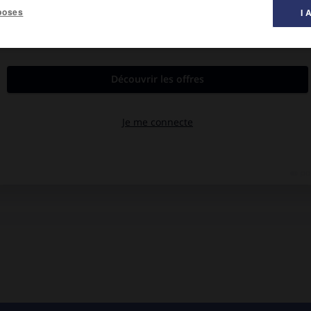
poses
I 
, au sens large, de l'embouchure de la Cecina jusqu'au S. de
 malaria, a été drainée et bonifiée sous le régime fasciste. Elle
e toscane, au S. d'Orbetello.