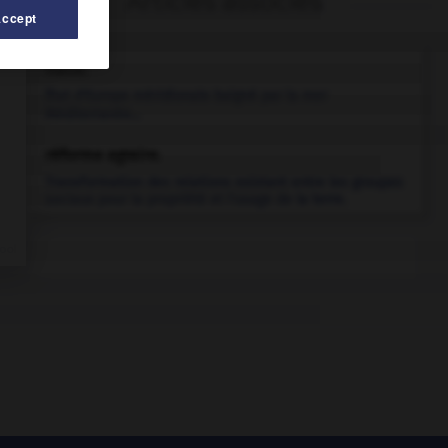
Articles associés
Accept
Italie
.
État d'Europe méridionale baigné par la mer
Méditerranée...
réforme agraire.
Transformation des relations existant entre les groupes
sociaux pour la propriété et l'usage de la terre.