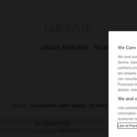
LAROUSSE
We Care 
LANGUE FRANÇAISE
BILINGUES
FLA
We and ou
device. Sel
partners pr
will disabl
can resurfa
Purposes li
details, ref
We and o
Accueil
>
Encyclopédie [autre-region]
>
la Maremme
Use precise 
information
audience r
la Maremme
List of Par
en italien
Maremma