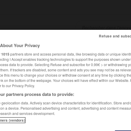
Refuse and subsc
About Your Privacy
SHCARDS
TRADUCTEUR
CONJUGATEUR
ENCYCLOPÉD
r
1015
partners store and access personal data, like browsing data or unique identif
ecting I Accept enables tracking technologies to support the purposes shown unde
ocess data to provide. Selecting Refuse and subscribe for 0.99€ > or withdrawing y
e them. If trackers are disabled, some content and ads you see may not be as relevan
ce this menu to change your choices or withdraw consent at any time by clicking t
nk on the bottom of the webpage. Your choices will have effect within our Website.
er to our Privacy Policy.
ur partners process data to provide:
geolocation data. Actively scan device characteristics for identification. Store and
 on a device. Personalised advertising and content, advertising and content measu
esearch and services development.
tners (vendors)