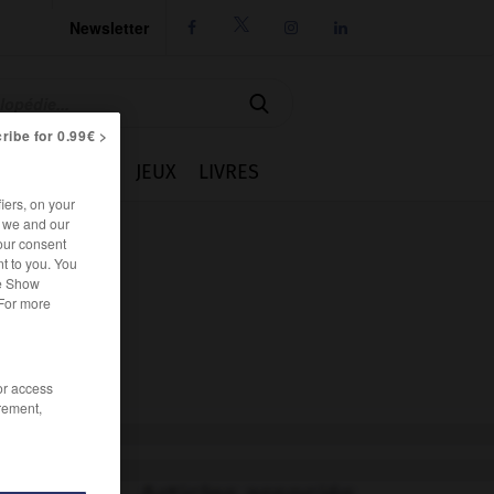
Newsletter




ribe for 0.99€ >
IE
CUISINE
JEUX
LIVRES
iers, on your
r we and our
our consent
t to you. You
he Show
 For more
/or access
rement,