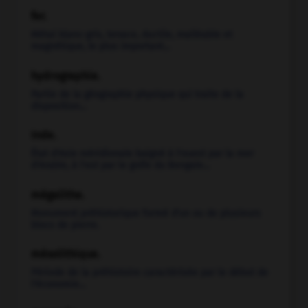
fer.
Métal blanc-gris, tenace, ductile, malléable et
magnétique, le plus important...
hydrographie
.
Partie de la géographie physique qui traite de la
disposition...
Inde
.
État d'Asie méridionale baigné à l'ouest par la mer
d'Arabie, à l'est par le golfe du Bengale...
mégalithe.
Monument préhistorique formé d'un ou de plusieurs
blocs de pierre.
mésolithique
.
Période de la préhistoire caractérisée par le début de
l'économie...