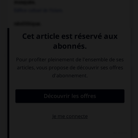
mosquée.
Édifice cultuel de l'islam.
néolithique.
Période comprise entre le mésolithique et l'âge des
métaux.
Chronologie
e
fin du IX
s.
Disparition de la dynastie Pallava qui régnait
dans le sud du Deccan (Tamil Nadu) et début de
l'expansion de la dynastie Cola à partir de Thanjavur
(Tanjore).
973
Fondation de la dynastie des Calukya (ou Chalukya)
orientaux dans le sud du Deccan.
1347
Fondation du sultanat musulman des Bahmanides
dans le nord du Deccan.
1742-1754
Dupleix, gouverneur général des
établissements français dans l'Inde, soumet à l'influence