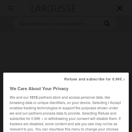
LAROUSSE

Toggle
navigation

Accueil
>
Encyclopédie [autre-region]
>
Deccan
Refuse and subscribe for 0.99€ >
We Care About Your Privacy
Deccan
We and our
1015
partners store and access personal data, like
Dekkan
ou
browsing data or unique identifiers, on your device. Selecting I Accept
enables tracking technologies to support the purposes shown under
we and our partners process data to provide. Selecting Refuse and
Région méridionale de l'Inde, au S. de la plaine indo-
subscribe for 0.99€ > or withdrawing your consent will disable them. If
gangétique.
trackers are disabled, some content and ads you see may not be as
relevant to you. You can resurface this menu to change your choices