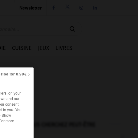
Newsletter




IE
CUISINE
JEUX
LIVRES
ribe for 0.99€ >
iers, on your
r we and our
our consent
t to you. You
he Show
 For more
VOUS CHERCHEZ PEUT-ÊTRE