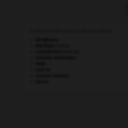
À DÉCOUVRIR DANS L'ENCYCLOPÉDIE
aéroglisseur.
Atlantique
(océan).
Campoformio
(traité de).
Colombie-Britannique
.
Fatah.
Louis XI
.
nouveau réalisme.
Sienne
.