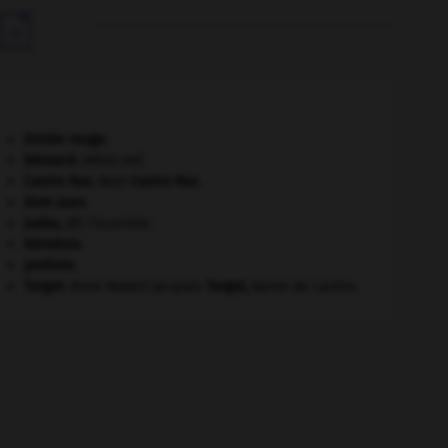

Armée rouge
.
bézoard
.
[MÉDECINE]
Castro Ruz
.
Raúl
Castro Ruz
.
Dom Juan
.
Judas
,
dit l'Iscariote.
Némésis
.
protiste.
Turgot
.
Anne Robert Jacques
Turgot
,
baron de Laulne.