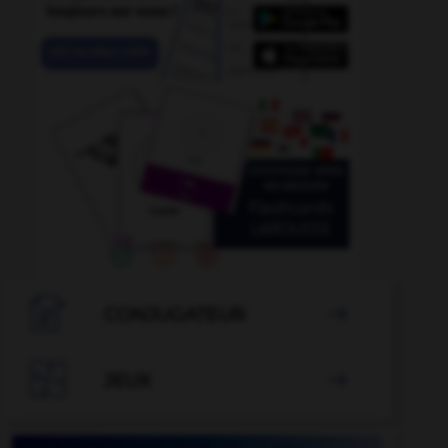

CONJUGATEUR


JEUX
