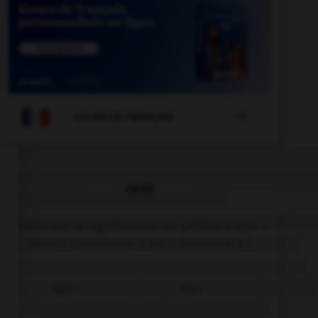

COURS DE FRANÇAIS
QUIZ
Quelle est la signification du préfixe « sym »
dans « symphonie » ou « symbiose » ?
pour
avec