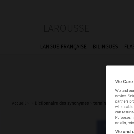
LAROUSSE
LANGUE FRANÇAISE
BILINGUES
FLA
We Care 
We and ou
device. Sel
partners pr
Accueil
>
>
Dictionnaire des synonymes
>
terminal
will disabl
can resurfa
Purposes li
details, ref
Dictionnaire d
term
We and o