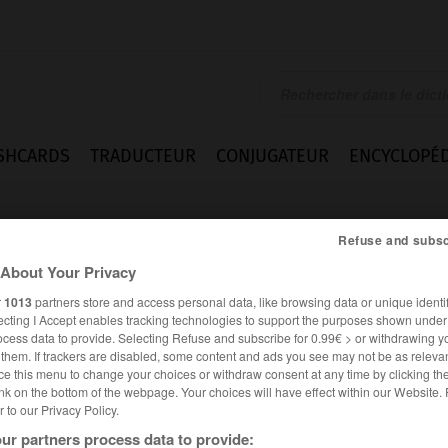
SHCARDS
TRADUCTEUR
CONJUGATEUR
ENCYCLOPÉD
Refuse and subsc
About Your Privacy
r
1013
partners store and access personal data, like browsing data or unique identif
ecting I Accept enables tracking technologies to support the purposes shown unde
ocess data to provide. Selecting Refuse and subscribe for 0.99€ > or withdrawing y
e them. If trackers are disabled, some content and ads you see may not be as relevan
ce this menu to change your choices or withdraw consent at any time by clicking t
nk on the bottom of the webpage. Your choices will have effect within our Website.
er to our Privacy Policy.
es synonymes :
inal
ur partners process data to provide: