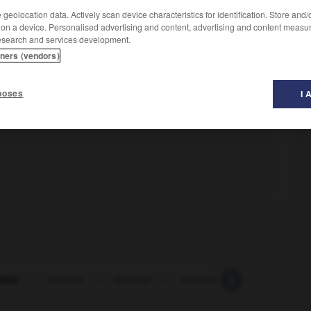
geolocation data. Actively scan device characteristics for identification. Store and
 on a device. Personalised advertising and content, advertising and content measu
esearch and services development.
tners (vendors)
poses
I 
inal
-
terminé
-
terminer
-
terminer (se)
-
termino