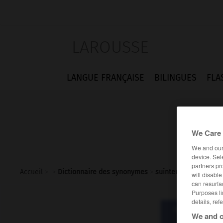
LAROUSSE
LANGUE FRANÇAISE
BILINGUES
FLA
We Care 
We and ou
device. Sel
partners pr
Accueil
>
>
Dictionnaire des synonymes
>
suintement
will disabl
can resurfa
Purposes li
details, ref
Dictionnaire d
We and o
suint