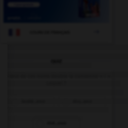

COURS DE FRANÇAIS
QUIZ
Un seul de ces noms double la consonne « r ».
Lequel ?
incohé…ence
récu…ence
révé…ence