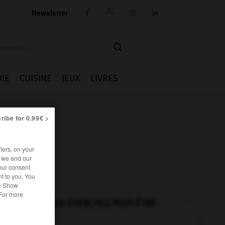
Newsletter




IE
CUISINE
JEUX
LIVRES
ribe for 0.99€ >
iers, on your
r we and our
our consent
t to you. You
he Show
 For more
VOUS CHERCHEZ PEUT-ÊTRE