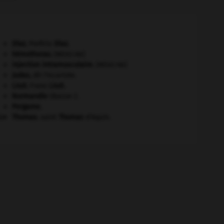
Díaz
.
Porfirio
Díaz
.
hémothorax
.
[MÉDECINE]
injection intramusculaire
.
[MÉDECINE]
Judas
,
dit l'Iscariote.
Liszt
.
Franz
Liszt
.
Normandie
(Basse-).
Pergame
.
er
Thomas
.
saint
Thomas
d'Aquin.