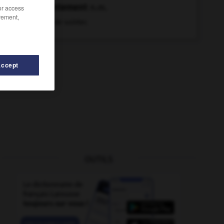
suintement
n.m.
/or access
rement,
Fait de suinter.
Accept
OUTILS
ivant
-
suggestion
-
suggestionner
-
suicider (se)
-