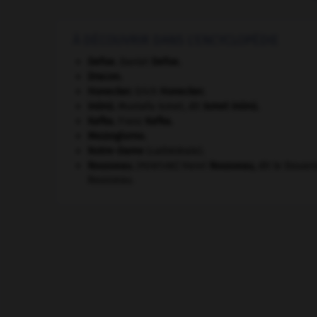
À DÉCOUVRIR DANS L'ENCYCLOPÉDIE
Defoe
.
Daniel
Defoe
.
Dracon
.
Honecker
.
Erich
Honecker
.
Inönü
.
Mustafa Ismet, dit
Ismet
Inönü
.
Kafka
.
Franz
Kafka
.
Mezzogiorno
.
Notre-Dame
(cathédrale).
Rousseau
.
Henri
Rousseau
,
dit le Douani
[PEINTURE]
Rousseau.