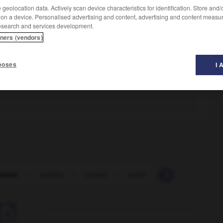
geolocation data. Actively scan device characteristics for identification. Store and
 on a device. Personalised advertising and content, advertising and content measu
esearch and services development.
tners (vendors)
poses
I 
ement
-
suinter
-
suisse
-
suite
-
suivant
-
su
