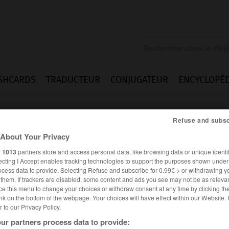
SHCARDS
TRADUCTEUR
CONJUGATEUR
ENCYCLOPÉD
Refuse and subsc
About Your Privacy
r
1013
partners store and access personal data, like browsing data or unique identif
ecting I Accept enables tracking technologies to support the purposes shown unde
ocess data to provide. Selecting Refuse and subscribe for 0.99€ > or withdrawing y
e them. If trackers are disabled, some content and ads you see may not be as relevan
ce this menu to change your choices or withdraw consent at any time by clicking t
nk on the bottom of the webpage. Your choices will have effect within our Website.
er to our Privacy Policy.
es synonymes :
ur partners process data to provide:
ement