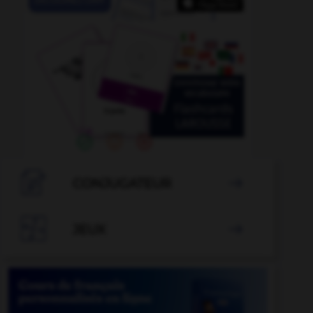

CONJUGATEUR


JEUX
