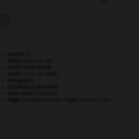

Apennin
(l').
Berlin
(conférence de).
Brecht
.
Bertolt
Brecht
.
Condé
.
maison de
Condé
.
démographie.
instruments à percussion.
Notre-Dame
(cathédrale).
Turgot
.
Anne Robert Jacques
Turgot
,
baron de Laulne.