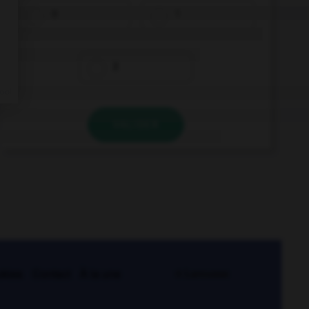
0
1
2
VALIDER
kies
Contact
À la une
© Larousse