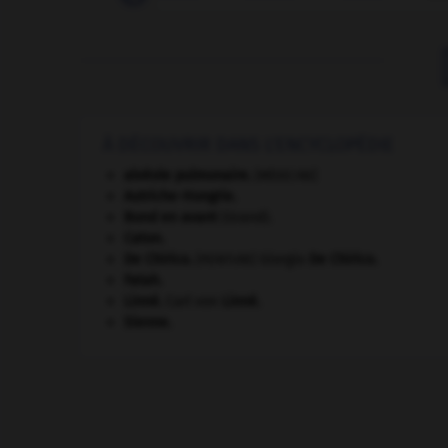
À DÉCOUVRIR DANS L'ENCYCLOPÉDIE
alvéole pulmonaire
.
[MÉDECINE]
Autriche-Hongrie
.
Bond en avant
(Grand).
Caton
.
De Chirico
.
Giorgio
De Chirico
.
[PEINTURE]
Fatah.
Linné
.
Carl von
Linné
.
Sienne
.