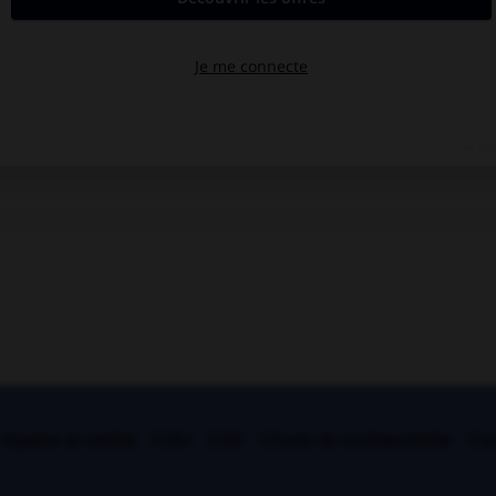
légales et crédits
CGU
CGV
Charte de confidentialité
Coo