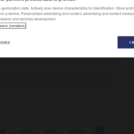
geolocation data. Actively scan device characteristics for identification. Store and
 on a device. Personalised advertising and content, advertising and content measu
esearch and services development.
tners (vendors)
poses
I 
lde
-
solder
-
soleil
-
solennel
-
solennellement