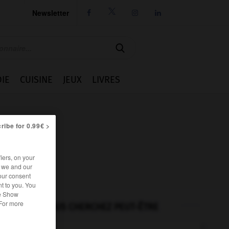
Newsletter




IE
CUISINE
JEUX
LIVRES
ribe for 0.99€ >
iers, on your
r we and our
our consent
t to you. You
he Show
 For more
VOUS CHERCHEZ PEUT-ÊTRE