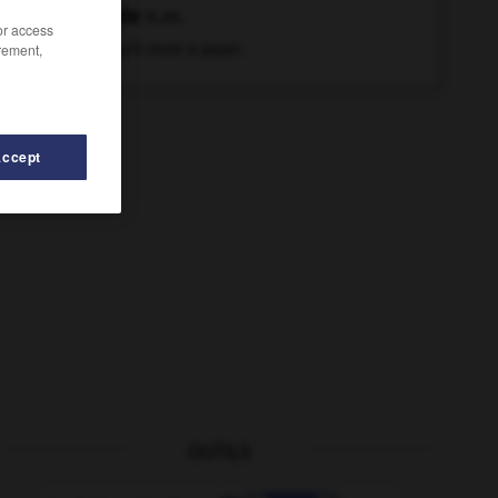
solde
n.m.
/or access
rement,
Ce qu'il reste à payer.
Accept
OUTILS
-
solenniser
-
soirée
-
soit
-
solarium
-
solaste