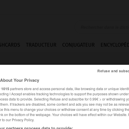
SHCARDS
TRADUCTEUR
CONJUGATEUR
ENCYCLOPÉD
Refuse and subsc
About Your Privacy
r
1015
partners store and access personal data, like browsing data or unique identif
ecting I Accept enables tracking technologies to support the purposes shown unde
ocess data to provide. Selecting Refuse and subscribe for 0.99€ > or withdrawing y
e them. If trackers are disabled, some content and ads you see may not be as relevan
ce this menu to change your choices or withdraw consent at any time by clicking t
nk on the bottom of the webpage. Your choices will have effect within our Website.
er to our Privacy Policy.
es synonymes :
lde
ur partners process data to provide: