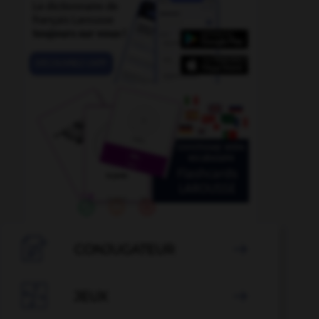

CONJUGATEUR


JEUX
