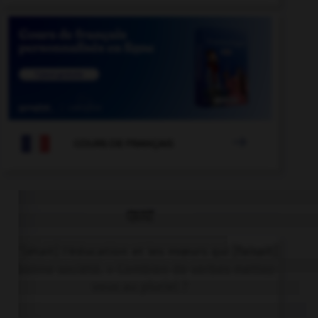

COURS DE FRANÇAIS
QUIZ
« C'[était] l'éducation et les mœurs qui [faisait]
la bonne société. » Combien de verbes mettez-
vous au pluriel ?