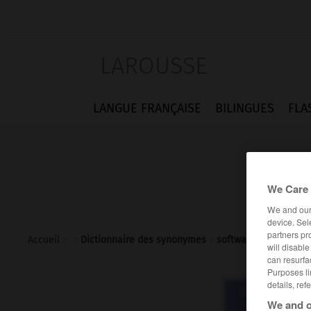
LAROUSSE
LANGUE FRANÇAISE
BILINGUES
FLA
We Care 
We and ou
device. Sel
partners pr
Accueil
>
>
Dictionnaire des synonymes
>
software
will disabl
can resurfa
Purposes li
details, ref
Dictionnaire d
soft
We and o