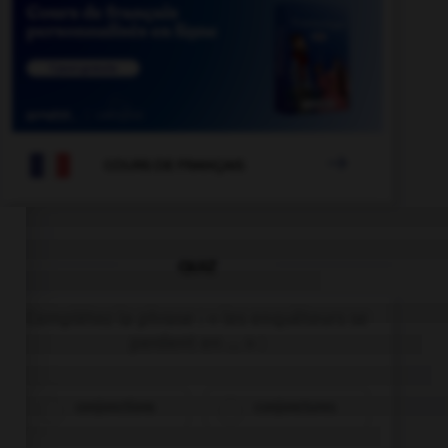

COURS DE FRANÇAIS
QUIZ
Complétez la phrase : « les enquêteurs se
perdent en … » :
conjonctions
conjonctures