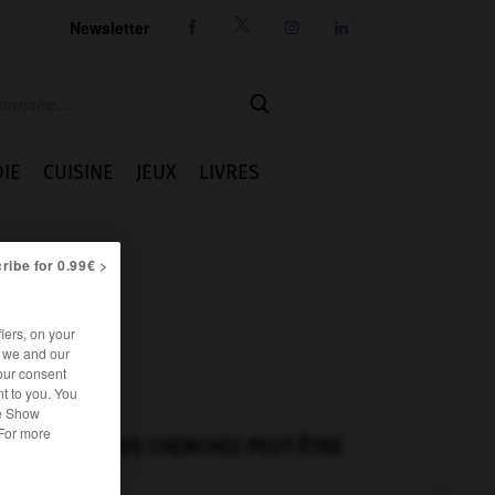
Newsletter




IE
CUISINE
JEUX
LIVRES
ribe for 0.99€ >
iers, on your
r we and our
our consent
t to you. You
he Show
 For more
VOUS CHERCHEZ PEUT-ÊTRE