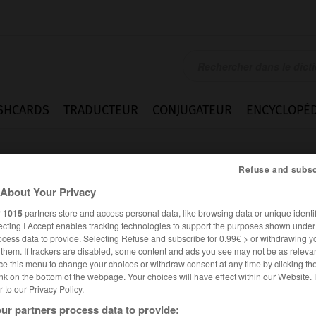
SHCARDS
TRADUCTEUR
CONJUGATEUR
ENCYCLOPÉD
Refuse and subsc
About Your Privacy
r
1015
partners store and access personal data, like browsing data or unique identif
ecting I Accept enables tracking technologies to support the purposes shown unde
ocess data to provide. Selecting Refuse and subscribe for 0.99€ > or withdrawing y
e them. If trackers are disabled, some content and ads you see may not be as relevan
ce this menu to change your choices or withdraw consent at any time by clicking t
nk on the bottom of the webpage. Your choices will have effect within our Website.
er to our Privacy Policy.
es synonymes :
ware
ur partners process data to provide: