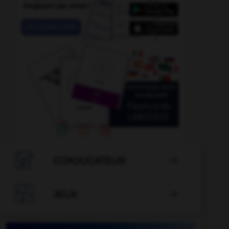

CONJUGATEUR


JEUX
