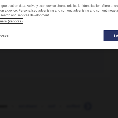
geolocation data. Actively scan device characteristics for identification. Store and
 on a device. Personalised advertising and content, advertising and content measu
esearch and services development.
tners (vendors)
poses
I 
ware
-
soi-disant
-
soif
-
soiffard
-
soiffe
-
so