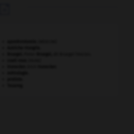

aponévrotomie
.
[MÉDECINE]
Autriche-Hongrie
.
Bruegel
.
Pieter
Bruegel
,
dit Bruegel l'Ancien.
coati roux
.
[FAUNE]
Honecker
.
Erich
Honecker
.
métrologie.
protiste.
Touareg
.