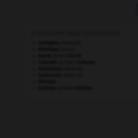
À DÉCOUVRIR DANS L'ENCYCLOPÉDIE
androgène
.
[MÉDECINE]
Atlantique
(océan).
Brecht
.
Bertolt
Brecht
.
Cadoudal
.
Georges
Cadoudal
.
hémothorax
.
[MÉDECINE]
hydramnios
.
[MÉDECINE]
Némésis
.
Schröder
.
Gerhard
Schröder
.