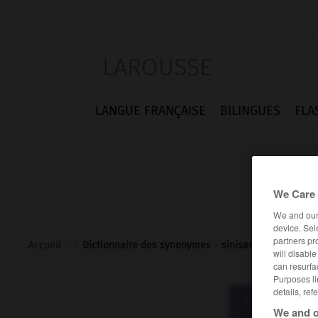
LAROUSSE
LANGUE FRANÇAISE
BILINGUES
FLA
We Care 
We and ou
device. Sel
partners pr
Accueil
>
>
Dictionnaire des synonymes
>
sinisant
will disabl
can resurfa
Purposes li
details, ref
Dictionnaire d
sini
We and o