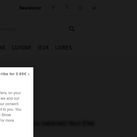
Newsletter




IE
CUISINE
JEUX
LIVRES
ribe for 0.99€ >
iers, on your
r we and our
our consent
t to you. You
he Show
 For more
VOUS CHERCHEZ PEUT-ÊTRE