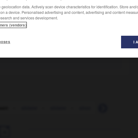
geolocation data. Actively scan device characteristics for identification. Store and
 on a device. Personalised advertising and content, advertising and content measu
esearch and services development.
tners (vendors)
poses
I 
sant
-
sinistre
-
sinistre
-
sinoc
-
sinologue
-
