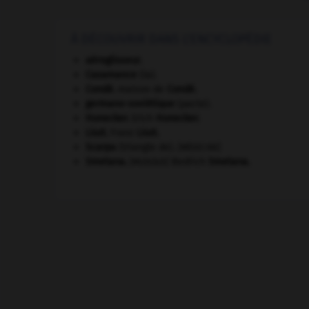
À DÉCOUVRIR DANS L'ENCYCLOPÉDIE
aéroglisseur.
Casamance
(la).
Condé
.
maison de
Condé
.
germano-soviétique
(pacte).
Honecker
.
Erich
Honecker
.
Liszt
.
Franz
Liszt
.
Scarpa
(triangle de).
[MÉDECINE]
Smetana
.
Bedřich
Smetana
.
[MUSIQUE]