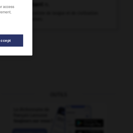
sinisant
n.
/or access
rement,
Spécialiste de langue et de civilisation
chinoises.
Accept
OUTILS
sinon
-
singulariser
-
singulariser (se)
-
singularité