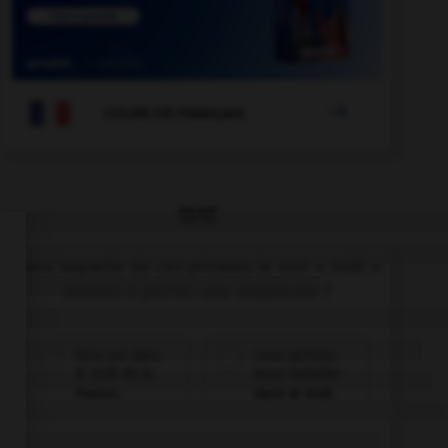

COURS DE FRANÇAIS
QUIZ
Dans laquelle de ces phrases le mot « midi »
devrait-il porter une majuscule ?
Nice est dans
nous partons
le midi de la
nous installer
France.
dans le midi.