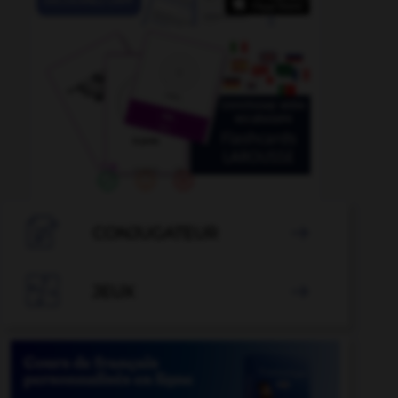

CONJUGATEUR


JEUX
