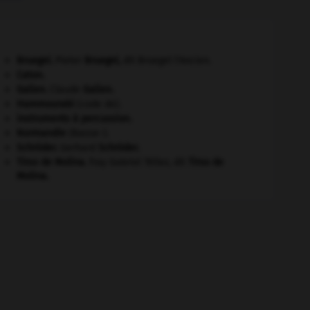
Bruegel
.
Pieter
Bruegel
,
dit Bruegel l'Ancien.
Caton
.
Galien
.
Claude
Galien
.
Hammourabi
(code de).
instruments à percussion.
Normandie
(Basse-).
Schröder
.
Gerhard
Schröder
.
Tirso de Molina
.
fray Gabriel Téllez, dit
Tirso de
Molina
.