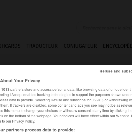
SHCARDS
TRADUCTEUR
CONJUGATEUR
ENCYCLOPÉD
Refuse and subsc
About Your Privacy
r
1013
partners store and access personal data, like browsing data or unique identif
ecting I Accept enables tracking technologies to support the purposes shown unde
ocess data to provide. Selecting Refuse and subscribe for 0.99€ > or withdrawing y
e them. If trackers are disabled, some content and ads you see may not be as relevan
ce this menu to change your choices or withdraw consent at any time by clicking t
nk on the bottom of the webpage. Your choices will have effect within our Website.
er to our Privacy Policy.
es synonymes :
sant
ur partners process data to provide: