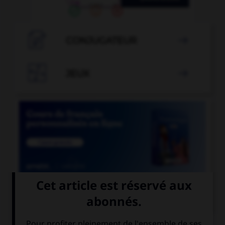

CONJUGATEUR


JEUX


COURS DE FRANÇAIS