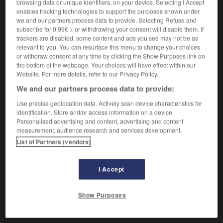
Serpent à sonnette,
vipère d'Amérique du Nord.
1.
browsing data or unique identifiers, on your device. Selecting I Accept
enables tracking technologies to support the purposes shown under
Synonyme :
we and our partners process data to provide. Selecting Refuse and
crotale.
subscribe for 0.99€ > or withdrawing your consent will disable them. If
trackers are disabled, some content and ads you see may not be as
Serpent à lunettes,
cobra des Indes.
2.
relevant to you. You can resurface this menu to change your choices
Synonyme :
or withdraw consent at any time by clicking the Show Purposes link on
naja.
the bottom of the webpage. Your choices will have effect within our
Website. For more details, refer to our Privacy Policy.
We and our partners process data to provide:
Use precise geolocation data. Actively scan device characteristics for
VOUS CHERCHEZ PEUT-ÊTRE
identification. Store and/or access information on a device.
Personalised advertising and content, advertising and content
measurement, audience research and services development.
serpent
n.m.
List of Partners (vendors)
Serpent à sonnette, vipère d'Amérique du
Nord.
I Accept
langue-de-serpent
n.f.
Petite fougère comportant une seule feuille.
Show Purposes