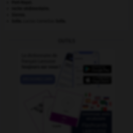
Port-Royal
.
roche sédimentaire.
Sienne
.
Sulla
.
Lucius Cornelius
Sulla
.
OUTILS