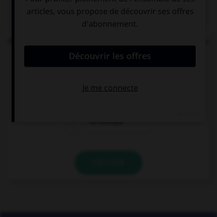
QUIZ
Parmi les mots suivants, lequel est bien écrit et ne
comprend réellement que des « i » ?
un diptique
un ditique
un distique
VALIDER