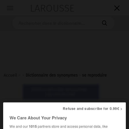
LAROUSSE

Toggle
navigation

Accueil
>
>
Dictionnaire des synonymes
>
se reproduire
Dictionnaire des synonymes :
reproduire (se)
Refuse and subscribe for 0.99€ >
reproduire (se)
We Care About Your Privacy
verbe pronominal
We and our
1015
partners store and access personal data, like