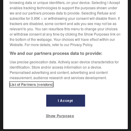
Se produire de nouveau.
1.
browsing data or unique identifiers, on your device. Selecting I Accept
Synonyme :
enables tracking technologies to support the purposes shown under
we and our partners process data to provide. Selecting Refuse and
réapparaître
, recommencer,
se renouveler
,
se répéter
,
subscribe for 0.99€ > or withdrawing your consent will disable them. If
reprendre
, revenir.
trackers are disabled, some content and ads you see may not be as
relevant to you. You can resurface this menu to change your choices
Engendrer d'autres êtres.
2.
or withdraw consent at any time by clicking the Show Purposes link on
Synonyme :
the bottom of the webpage. Your choices will have effect within our
se multiplier
,
procréer
,
proliférer.
Website. For more details, refer to our Privacy Policy.
We and our partners process data to provide:
Use precise geolocation data. Actively scan device characteristics for
identification. Store and/or access information on a device.
VOUS CHERCHEZ PEUT-ÊTRE
Personalised advertising and content, advertising and content
measurement, audience research and services development.
List of Partners (vendors)
se reproduire
v.pr.
Se produire de nouveau.
I Accept
reproduire
v.
Produire de nouveau.
Show Purposes