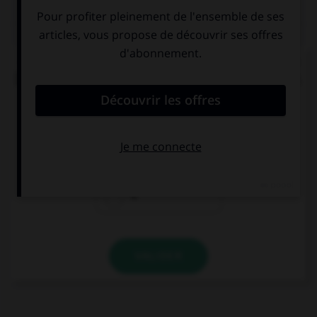
QUIZ
« Ma [foi], c'est la dernière [foi] que je vends du
[foi] dans la ville de [foi] » (comptine enfantine).
Combien y a-t-il de graphies du son [foi] ?
2
3
4
VALIDER