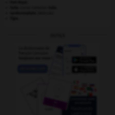
Port-Royal
.
Sulla
.
Lucius Cornelius
Sulla
.
syndesmophyte
.
[MÉDECINE]
Tigre
.
OUTILS