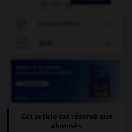

CONJUGATEUR


JEUX


COURS DE FRANÇAIS