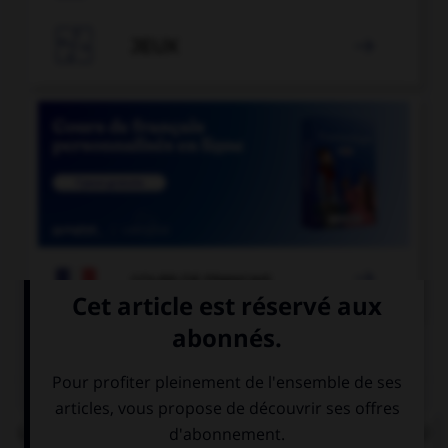

JEUX


COURS DE FRANÇAIS
QUIZ
Lorsque « halte-garderie » est au pluriel, à quel(s)