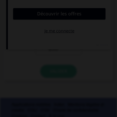
élément(s) mettez-vous un « s » ?
aux deux termes
au premier
terme
au deuxième
terme
VALIDER
Applications mobiles
Index
Mentions légales et
crédits
CGU
CGV
Charte de confidentialité
Cookies
Contact
À la une