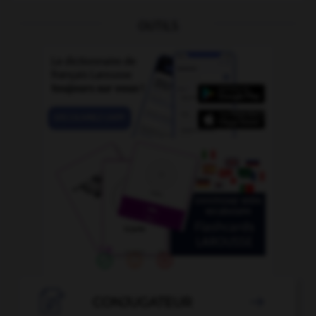
OUTILS

CONJUGATEUR
