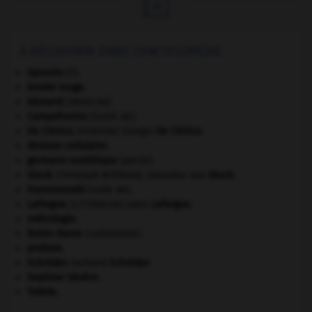

À DÉCOUVRIR DANS L'ENCYCLOPÉDIE
Apennin
(l').
Armée rouge
.
bézoard
.
[MÉDECINE]
Campoformio
(traité de).
De Chirico
.
Giorgio
De Chirico
.
[PEINTURE]
division cellulaire.
germano-soviétique
(pacte).
Gluck
.
Christoph Willibald, chevalier von
Gluck
.
Hammourabi
(code de).
Laforgue
.
Jules
Laforgue
.
[LITTÉRATURE]
métrologie.
Notre-Dame
(cathédrale).
protiste.
Schröder
.
Gerhard
Schröder
.
Septime Sévère
.
Tolède
.