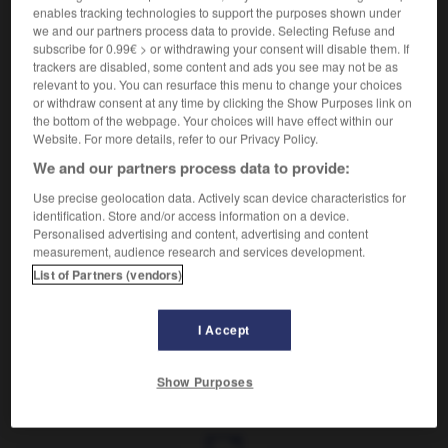
Se remplacer les uns les autres.
enables tracking technologies to support the purposes shown under
Synonyme :
we and our partners process data to provide. Selecting Refuse and
alterner
,
se succéder.
subscribe for 0.99€ > or withdrawing your consent will disable them. If
trackers are disabled, some content and ads you see may not be as
relevant to you. You can resurface this menu to change your choices
or withdraw consent at any time by clicking the Show Purposes link on
the bottom of the webpage. Your choices will have effect within our
VOUS CHERCHEZ PEUT-ÊTRE
Website. For more details, refer to our Privacy Policy.
We and our partners process data to provide:
Use precise geolocation data. Actively scan device characteristics for
se relayer
v.pr.
identification. Store and/or access information on a device.
Se remplacer les uns les autres.
Personalised advertising and content, advertising and content
measurement, audience research and services development.
relayer
v.
List of Partners (vendors)
Prendre la relève de quelqu'un.
I Accept
Show Purposes
xer (se)
-
relayer
-
se relayer
-
relégation
-
relégu