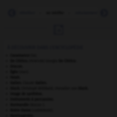
r (se)
-
rébellion
-
se rebiffer
-
reboisement
-
rebo

À DÉCOUVRIR DANS L'ENCYCLOPÉDIE
Casamance
(la).
De Chirico
.
Giorgio
De Chirico
.
[PEINTURE]
Dracon
.
Égée
(mer).
Fatah.
Galien
.
Claude
Galien
.
Gluck
.
Christoph Willibald, chevalier von
Gluck
.
image de synthèse.
instruments à percussion.
Normandie
(Basse-).
Notre-Dame
(cathédrale).
Raminagrobis
.