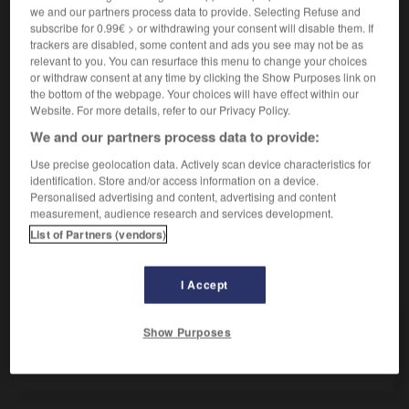
we and our partners process data to provide. Selecting Refuse and
subscribe for 0.99€ > or withdrawing your consent will disable them. If
Se refuser à quelque chose.
trackers are disabled, some content and ads you see may not be as
Synonyme :
relevant to you. You can resurface this menu to change your choices
se cabrer
, être sourd à,
s'insurger
, ne rien vouloir
or withdraw consent at any time by clicking the Show Purposes link on
entendre, ne rien vouloir savoir,
s'opposer
,
protester
,
the bottom of the webpage. Your choices will have effect within our
se rebeller
,
refuser
,
résister
,
se révolter
,
se soulever
,
Website. For more details, refer to our Privacy Policy.
tenir tête.
– Familier :
se défendre
, ruer dans les
We and our partners process data to provide:
brancards.
– Littéraire :
regimber.
Use precise geolocation data. Actively scan device characteristics for
Contraire :
identification. Store and/or access information on a device.
céder, obéir, plier, se plier, se résigner, se soumettre.
Personalised advertising and content, advertising and content
measurement, audience research and services development.
List of Partners (vendors)
VOUS CHERCHEZ PEUT-ÊTRE
I Accept
Show Purposes
se rebiffer
v.pr.
Se refuser à quelque chose.