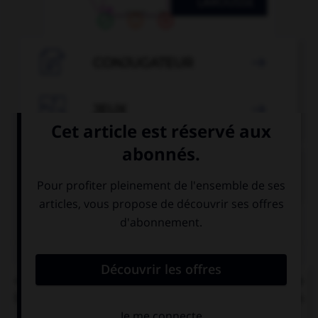

CONJUGATEUR


JEUX


COURS DE FRANÇAIS
QUIZ
« C'[était] l'éducation et les mœurs qui [faisait] la
bonne société. » Combien de verbes mettez-vous
au pluriel ?