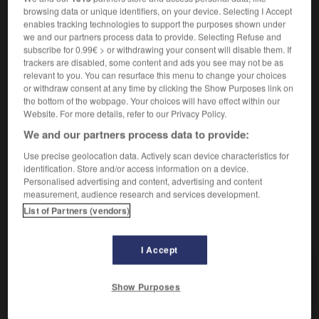
De façon saine.
1.
browsing data or unique identifiers, on your device. Selecting I Accept
Synonyme :
enables tracking technologies to support the purposes shown under
hygiéniquement.
we and our partners process data to provide. Selecting Refuse and
subscribe for 0.99€ > or withdrawing your consent will disable them. If
De façon judicieuse.
2.
trackers are disabled, some content and ads you see may not be as
Synonyme :
relevant to you. You can resurface this menu to change your choices
or withdraw consent at any time by clicking the Show Purposes link on
avec à-propos, à bon escient,
judicieusement
,
the bottom of the webpage. Your choices will have effect within our
prudemment
,
raisonnablement
,
rationnellement
,
Website. For more details, refer to our Privacy Policy.
sagement.
– Littéraire :
sensément.
We and our partners process data to provide:
Contraire :
Use precise geolocation data. Actively scan device characteristics for
déraisonnablement, illogiquement.
identification. Store and/or access information on a device.
Personalised advertising and content, advertising and content
measurement, audience research and services development.
List of Partners (vendors)
VOUS CHERCHEZ PEUT-ÊTRE
I Accept
sainement
adv.
Show Purposes
De façon saine.