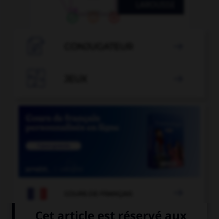

CONJUGATEUR


JEUX


COURS DE FRANÇAIS