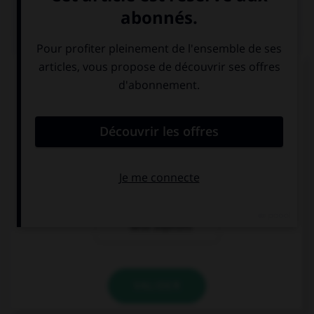
QUIZ
« Les équipes [grecque] et [turque] se sont
affrontées. » Où faut-il mettre un « s » ?
à « grecque »
aux deux
mais pas à
adjectifs
« turque »
à aucun des
deux adjectifs
VALIDER