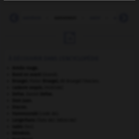
sain
-
sainbois
-
sainement
-
saint
-
saint-frusq

À DÉCOUVRIR DANS L'ENCYCLOPÉDIE
Armée rouge
.
Bond en avant
(Grand).
Bruegel
.
Pieter
Bruegel
,
dit Bruegel l'Ancien.
cadavre exquis
.
[PEINTURE]
Defoe
.
Daniel
Defoe
.
Dom Juan
.
Dracon
.
Hammourabi
(code de).
Langerhans
(îlots de).
[MÉDECINE]
nabis
(les).
Némésis
.