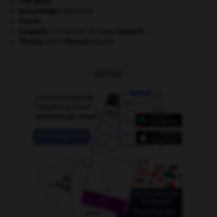
Port-Royal
.
précordialgie
.
[MÉDECINE]
Sienne
.
Soupault
.
Philippe
Soupault
.
[LITTÉRATURE]
Thomas
.
saint
Thomas
d'Aquin.
OUTILS