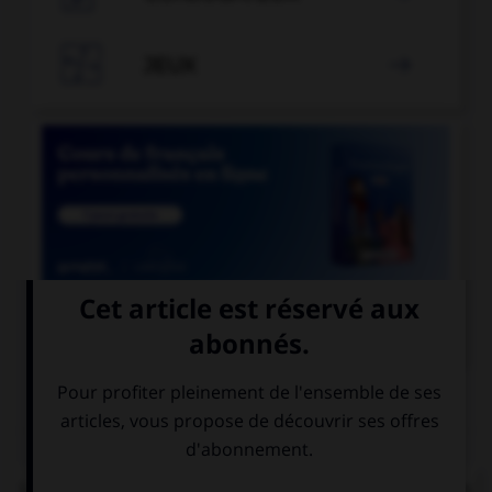

JEUX


COURS DE FRANÇAIS
QUIZ
Lequel de ces mots se termine par « llier » et non