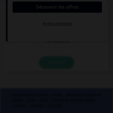
« ller » ?
un écaill…er
un quincaill…er
un conseill…er
VALIDER
Applications mobiles
Index
Mentions légales et
crédits
CGU
CGV
Charte de confidentialité
Cookies
Contact
À la une