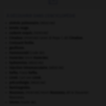
À DÉCOUVRIR DANS L'ENCYCLOPÉDIE
alvéole pulmonaire
.
[MÉDECINE]
Armée rouge
.
cadavre exquis
.
[PEINTURE]
Cimabue
.
Cenni di Pepo ?, dit
Cimabue
.
[PEINTURE]
Croissant fertile
.
gaullisme.
Hammourabi
(code de).
Honecker
.
Erich
Honecker
.
hydramnios
.
[MÉDECINE]
injection intramusculaire
.
[MÉDECINE]
Kafka
.
Franz
Kafka
.
Linné
.
Carl von
Linné
.
précordialgie
.
[MÉDECINE]
Raminagrobis
.
Rousseau
.
Henri
Rousseau
,
dit le Douanier
[PEINTURE]
Rousseau.
Sèvres
(traité de).