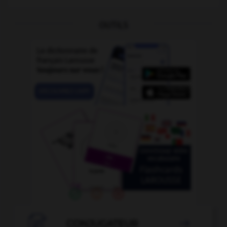
OUTILS

CONJUGATEUR
