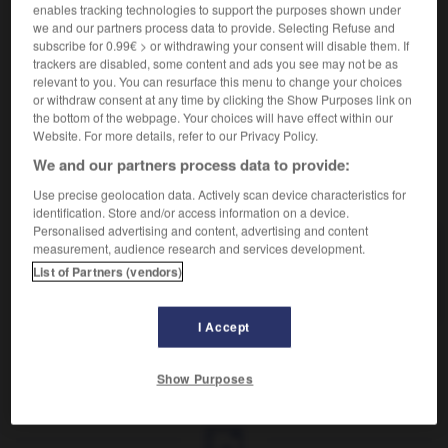
Qui peut être divisé.
enables tracking technologies to support the purposes shown under
Synonyme :
we and our partners process data to provide. Selecting Refuse and
divisi-ble.
subscribe for 0.99€ > or withdrawing your consent will disable them. If
trackers are disabled, some content and ads you see may not be as
Contraire :
relevant to you. You can resurface this menu to change your choices
indissociable, indivisible, insécable.
or withdraw consent at any time by clicking the Show Purposes link on
the bottom of the webpage. Your choices will have effect within our
Website. For more details, refer to our Privacy Policy.
We and our partners process data to provide:
VOUS CHERCHEZ PEUT-ÊTRE
Use precise geolocation data. Actively scan device characteristics for
identification. Store and/or access information on a device.
Personalised advertising and content, advertising and content
measurement, audience research and services development.
sécable
adj.
List of Partners (vendors)
Qui peut être divisé.
I Accept
Show Purposes
t
-
sec
-
sec
-
sécable
-
sécession
-
sécessi
