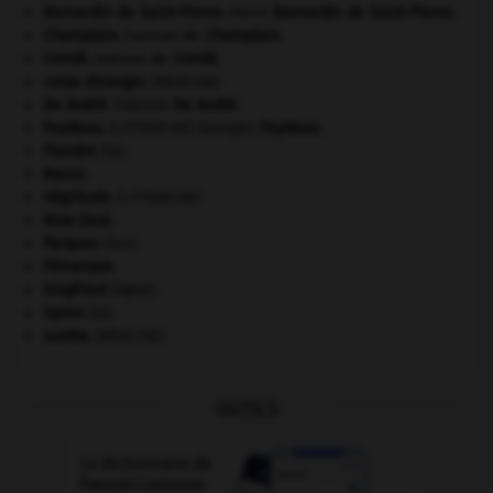
Bernardin de Saint-Pierre
.
Henri
Bernardin de Saint-Pierre
.
Champlain
.
Samuel de
Champlain
.
Condé
.
maison de
Condé
.
corps étranger
.
[MÉDECINE]
De André
.
Fabrizio
De André
.
Feydeau
.
Georges
Feydeau
.
[LITTÉRATURE]
Flandre
(la).
Maroc
.
négritude
.
[LITTÉRATURE]
New Deal
.
Parques
(les).
Pétrarque
.
Siegfried
(ligne).
Spree
(la).
suette
.
[MÉDECINE]
OUTILS