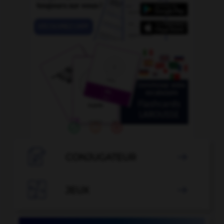

CONJUGATEUR


JEUX
