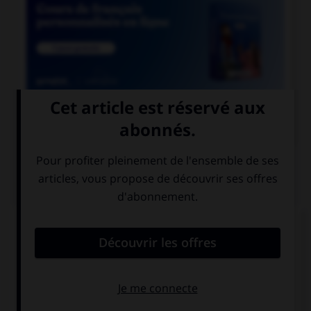

COURS DE FRANÇAIS
QUIZ
Un seul de ces noms double la consonne « r ».
Lequel ?
incohé…ence
récu…ence