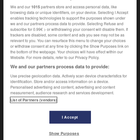
S'apercevoir de quelque chose.
1.
We and our
1015
partners store and access personal data, like
Synonyme :
browsing data or unique identifiers, on your device. Selecting I Accept
s'apercevoir
,
constater
,
découvrir
,
observer
,
enables tracking technologies to support the purposes shown under
remarquer
, se rendre compte.
we and our partners process data to provide. Selecting Refuse and
subscribe for 0.99€ > or withdrawing your consent will disable them. If
Oser témérairement.
2.
trackers are disabled, some content and ads you see may not be as
Synonyme :
relevant to you. You can resurface this menu to change your choices
s'aventurer à, essayer de, se hasarder à, se mêler de,
or withdraw consent at any time by clicking the Show Purposes link on
the bottom of the webpage. Your choices will have effect within our
oser
, se permettre de, se risquer à, tenter de.
Website. For more details, refer to our Privacy Policy.
– Familier :
ne pas manquer de souffle.
– Populaire :
ne pas manquer d'air.
We and our partners process data to provide:
Contraire :
Use precise geolocation data. Actively scan device characteristics for
identification. Store and/or access information on a device.
s'abstenir de, éviter, se garder de.
Personalised advertising and content, advertising and content
measurement, audience research and services development.
List of Partners (vendors)
VOUS CHERCHEZ PEUT-ÊTRE
I Accept
s'aviser
v.pr.
Show Purposes
S'apercevoir de quelque chose.