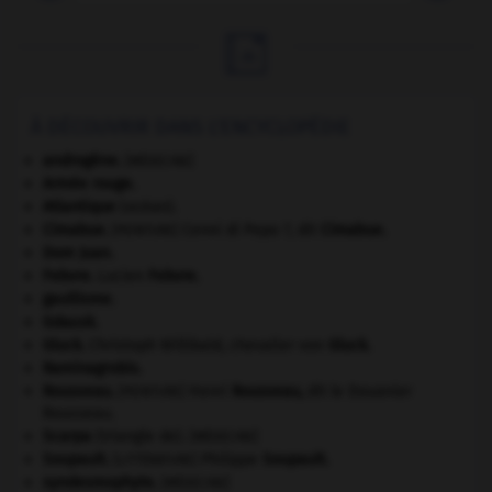

À DÉCOUVRIR DANS L'ENCYCLOPÉDIE
androgène
.
[MÉDECINE]
Armée rouge
.
Atlantique
(océan).
Cimabue
.
Cenni di Pepo ?, dit
Cimabue
.
[PEINTURE]
Dom Juan
.
Febvre
.
Lucien
Febvre
.
gaullisme.
Gdańsk
.
Gluck
.
Christoph Willibald, chevalier von
Gluck
.
Raminagrobis
.
Rousseau
.
Henri
Rousseau
,
dit le Douanier
[PEINTURE]
Rousseau.
Scarpa
(triangle de).
[MÉDECINE]
Soupault
.
Philippe
Soupault
.
[LITTÉRATURE]
syndesmophyte
.
[MÉDECINE]