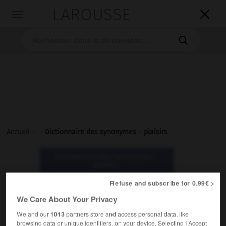
LAROUSSE

Toggle
navigation

Accueil
>
>
Dictionnaire des synonymes
>
plaisirs
Dictionnaire des synonymes :
plaisirs
Refuse and subscribe for 0.99€ >
plaisirs
We Care About Your Privacy
nom masculin pluriel
We and our
1013
partners store and access personal data, like
browsing data or unique identifiers, on your device. Selecting I Accept