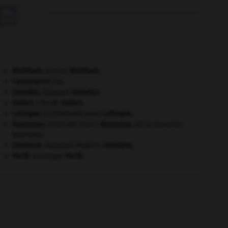

Bentham
.
Jeremy
Bentham
.
Casamance
(la).
Daladier
.
Édouard
Daladier
.
Galien
.
Claude
Galien
.
Laforgue
.
Jules
Laforgue
.
[LITTÉRATURE]
Rousseau
.
Henri
Rousseau
,
dit le Douanier
[PEINTURE]
Rousseau.
Smetana
.
Bedřich
Smetana
.
[MUSIQUE]
Verdi
.
Giuseppe
Verdi
.