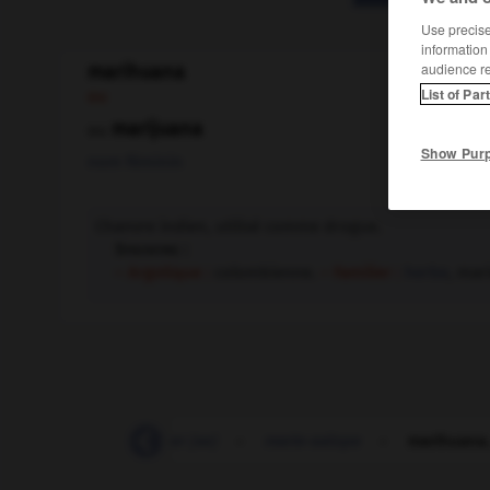
Use precise 
information
audience r
marihuana
List of Par
ou
marijuana
ou
Show Pur
nom féminin
Chanvre indien, utilisé comme drogue.
Synonyme :
– Argotique :
colombienne.
– Familier :
herbe
, mar
-
marier
-
marier (se)
-
marie-salope
-
marihuana,