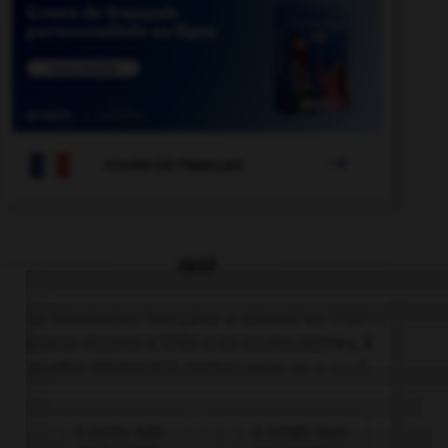

COURS DE FRANÇAIS
QUIZ
« La Révolution française a débuté en 1789. »
Si vous écrivez « 1789 » en toutes lettres, à
quel(s) élément(s) mettez-vous un « s » ?
à «cent» mais
à «vingt» mais