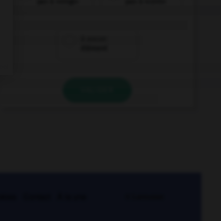
pas à «vingt»
pas à «cent»
à aucun
élément
VALIDER
kies
Contact
À la une
© Larousse