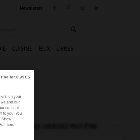
Newsletter




IE
CUISINE
JEUX
LIVRES
ribe for 0.99€ >
iers, on your
r we and our
our consent
t to you. You
he Show
 For more
VOUS CHERCHEZ PEUT-ÊTRE