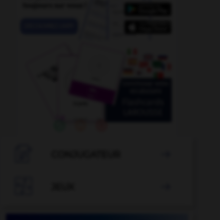

CONJUGATEUR


JEUX
