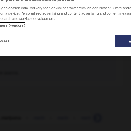
geolocation data. Actively scan device characteristics for identification. Store and
 on a device. Personalised advertising and content, advertising and content measu
esearch and services development.
tners (vendors)
poses
I 
ie-jeanne.
 marijuana
-
marin
-
marin
-
mariner
-
marinier