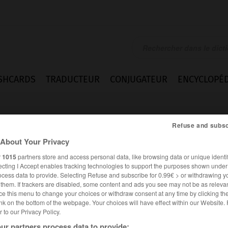
SHCARDS
TRADUCTEUR
CONJUGATEUR
ENCYCLOPÉD
Refuse and subsc
About Your Privacy
r
1015
partners store and access personal data, like browsing data or unique identif
ecting I Accept enables tracking technologies to support the purposes shown unde
ocess data to provide. Selecting Refuse and subscribe for 0.99€ > or withdrawing y
e them. If trackers are disabled, some content and ads you see may not be as relevan
ce this menu to change your choices or withdraw consent at any time by clicking t
nk on the bottom of the webpage. Your choices will have effect within our Website.
er to our Privacy Policy.
es synonymes :
huana
ur partners process data to provide: