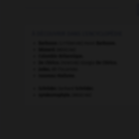
À DÉCOUVRIR DANS L'ENCYCLOPÉDIE
Barbusse
.
Henri
Barbusse
.
[LITTÉRATURE]
bézoard
.
[MÉDECINE]
Colombie-Britannique
.
De Chirico
.
Giorgio
De Chirico
.
[PEINTURE]
Judas
,
dit l'Iscariote.
nouveau réalisme.
Schröder
.
Gerhard
Schröder
.
syndesmophyte
.
[MÉDECINE]