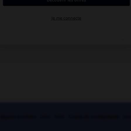
légales et crédits
CGU
CGV
Charte de confidentialité
Coo