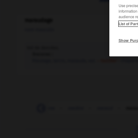
Use precise 
information
audience r
maraudage
List of Par
nom masculin
Show Pur
Vol de denrées.
Synonyme :
filoutage
,
larcin
,
maraude
,
vol.
– Familier :
chapard
-
marais
-
marasme
-
marâtre
-
maraud
-
mara