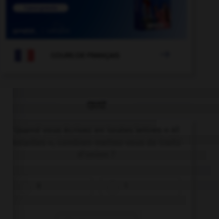

COURS DE FRANÇAIS
QUIZ
Quand vous écrivez en toutes lettres « 41
volailles », combien mettez-vous de traits
d'union ?
0
1