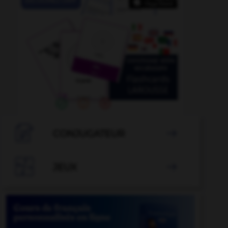

CONJUGATEUR


JEUX
