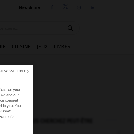
Newsletter




IE
CUISINE
JEUX
LIVRES
ribe for 0.99€ >
iers, on your
r we and our
our consent
t to you. You
he Show
 For more
VOUS CHERCHEZ PEUT-ÊTRE