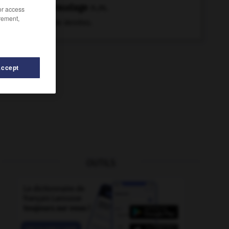
maraudage
n.m.
/or access
rement,
Vol de denrées.
Accept
OUTILS
er
-
marbrure
-
maquis
-
marais
-
marasme
-