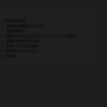
bathyscaphe.
cadavre exquis
.
[PEINTURE]
carbonifère.
Gluck
.
Christoph Willibald, chevalier von
Gluck
.
hydramnios
.
[MÉDECINE]
Linné
.
Carl von
Linné
.
Munich
(accords de).
Tolède
.