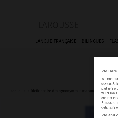
LAROUSSE
LANGUE FRANÇAISE
BILINGUES
FLA
We Care 
We and ou
device. Sel
partners pr
Accueil
>
>
Dictionnaire des synonymes
>
maraudage
will disabl
can resurfa
Purposes li
details, ref
Dictionnaire d
We and o
mara