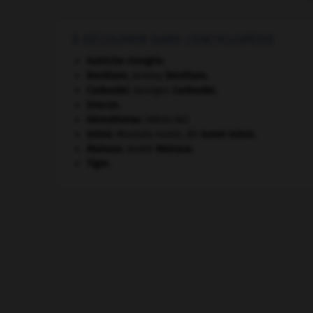
À DÉCOUVRIR DANS L'ENCYCLOPÉDIE
Autriche-Hongrie
.
Bentham
.
Jeremy
Bentham
.
Cadoudal
.
Georges
Cadoudal
.
Dracon
.
hémothorax
.
[MÉDECINE]
Inönü
.
Mustafa Ismet, dit
Ismet
Inönü
.
Malraux
.
André
Malraux
.
Tigre
.