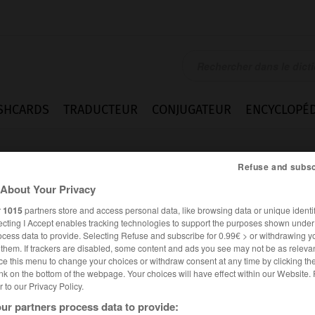
SHCARDS
TRADUCTEUR
CONJUGATEUR
ENCYCLOPÉD
Refuse and subsc
About Your Privacy
r
1015
partners store and access personal data, like browsing data or unique identif
ecting I Accept enables tracking technologies to support the purposes shown unde
ocess data to provide. Selecting Refuse and subscribe for 0.99€ > or withdrawing y
e them. If trackers are disabled, some content and ads you see may not be as relevan
ce this menu to change your choices or withdraw consent at any time by clicking t
nk on the bottom of the webpage. Your choices will have effect within our Website.
er to our Privacy Policy.
es synonymes :
ur partners process data to provide:
udage