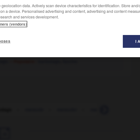
geolocation data. Actively scan device characteristics for identification. Store and
 on a device. Personalised advertising and content, advertising and content measu
esearch and services development.
tners (vendors)
poses
I 
age.
– Populaire :
barbotage
,
fauche.
udage
-
maraude
-
marauder
-
maraudeur
-
marbr
