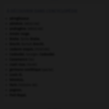
À DÉCOUVRIR DANS L'ENCYCLOPÉDIE
aéroglisseur.
akinésie
.
[MÉDECINE]
androgène
.
[MÉDECINE]
Armée rouge
.
Brahe
.
Tycho
Brahe
.
Brecht
.
Bertolt
Brecht
.
cadavre exquis
.
[PEINTURE]
Cadoudal
.
Georges
Cadoudal
.
Casamance
(la).
coati roux
.
[FAUNE]
germano-soviétique
(pacte).
Louis XI
.
Némésis
.
Paris
(histoire de).
pogrom.
Port-Royal
.