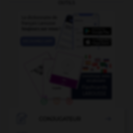
OUTILS

CONJUGATEUR
