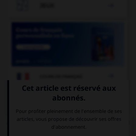

JEUX


COURS DE FRANÇAIS
QUIZ
« Dans ces parages de l'aisance, on voudrait tant
que tout fût pour le mieux dans le meilleur des