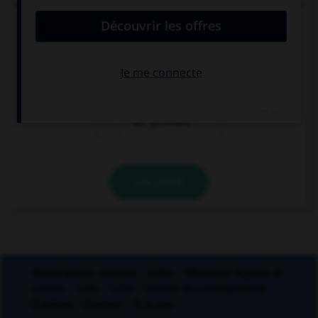
mondes » (Aragon). « Mieux » et « meilleur » sont
ici :
des comparatifs
des superlatifs
des gérondifs
VALIDER
Applications mobiles
Index
Mentions légales et
crédits
CGU
CGV
Charte de confidentialité
Cookies
Contact
À la une