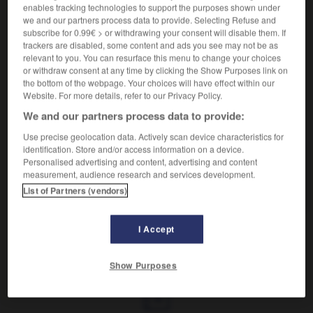
enables tracking technologies to support the purposes shown under
we and our partners process data to provide. Selecting Refuse and
Blanc comme le lait.
subscribe for 0.99€ > or withdrawing your consent will disable them. If
Synonyme :
trackers are disabled, some content and ads you see may not be as
blanc
,
blanchâtre
,
laiteux.
– Littéraire :
lactescent.
relevant to you. You can resurface this menu to change your choices
or withdraw consent at any time by clicking the Show Purposes link on
the bottom of the webpage. Your choices will have effect within our
Website. For more details, refer to our Privacy Policy.
We and our partners process data to provide:
VOUS CHERCHEZ PEUT-ÊTRE
Use precise geolocation data. Actively scan device characteristics for
identification. Store and/or access information on a device.
lacté
adj.
Personalised advertising and content, advertising and content
measurement, audience research and services development.
Blanc comme le lait.
List of Partners (vendors)
I Accept
lacrosse
-
lactaire
-
lacté
-
lactescent
-
lactoden
Show Purposes
