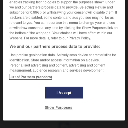
Qui peut être justifié.
enables tracking technologies to support the purposes shown under
Synonyme :
we and our partners process data to provide. Selecting Refuse and
subscribe for 0.99€ > or withdrawing your consent will disable them. If
défendable
,
excusable
,
explicable
,
soutenable.
trackers are disabled, some content and ads you see may not be as
Contraire :
relevant to you. You can resurface this menu to change your choices
or withdraw consent at any time by clicking the Show Purposes link on
indéfendable, inexcusable, inexplicable, injustifiable.
the bottom of the webpage. Your choices will have effect within our
Website. For more details, refer to our Privacy Policy.
We and our partners process data to provide:
VOUS CHERCHEZ PEUT-ÊTRE
Use precise geolocation data. Actively scan device characteristics for
identification. Store and/or access information on a device.
Personalised advertising and content, advertising and content
measurement, audience research and services development.
justifiable
adj.
List of Partners (vendors)
Qui peut être justifié.
I Accept
Show Purposes
ustesse
-
justice
-
justifiable
-
justification
-
justi
