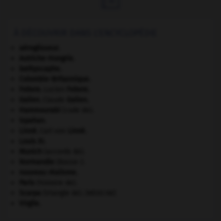
À DÉCOUVRIR DANS L'ENCYCLOPÉDIE
aéroglisseur.
Autriche-Hongrie
.
bathyscaphe.
Colombie-Britannique
.
Febvre
.
Lucien
Febvre
.
Galien
.
Claude
Galien
.
Hammourabi
(code de).
Ispahan
.
Linné
.
Carl von
Linné
.
Louis XI
.
Munich
(accords de).
Normandie
(Basse-).
nouveau réalisme.
Paris
(histoire de).
Scarpa
(triangle de).
[MÉDECINE]
Virgile
.