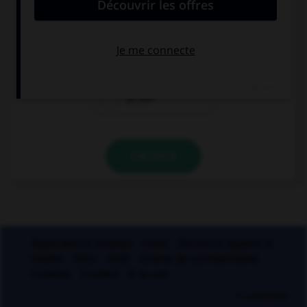
Lequel ?
béc…sse
ch…ssis
p…ssif
VALIDER
Applications mobiles
Index
Mentions légales et
crédits
CGU
CGV
Charte de confidentialité
Cookies
Contact
À la une
© Larousse