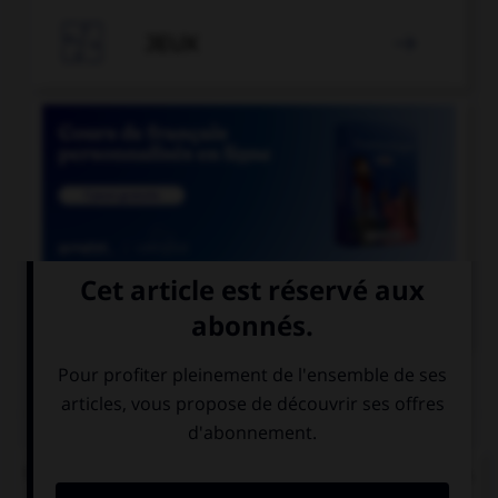

JEUX


COURS DE FRANÇAIS
QUIZ
Un seul de ces mots prend un accent sur le « a ».