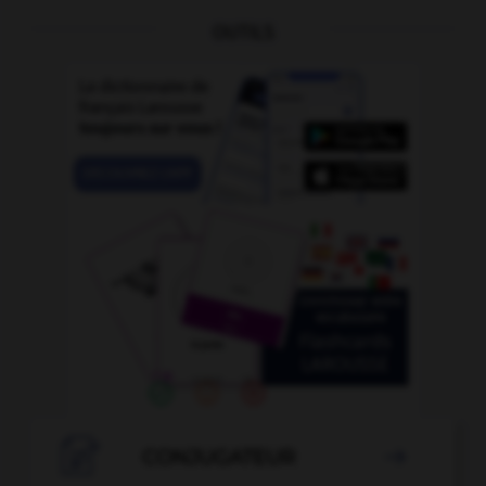
OUTILS

CONJUGATEUR
