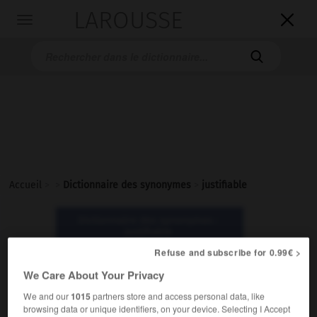
LAROUSSE

Toggle
navigation

Accueil
>
>
Dictionnaire des synonymes
>
justifiable
Dictionnaire des synonymes :
justifiable
Refuse and subscribe for 0.99€ >
justifiable
We Care About Your Privacy
adjectif
We and our
1015
partners store and access personal data, like
browsing data or unique identifiers, on your device. Selecting I Accept