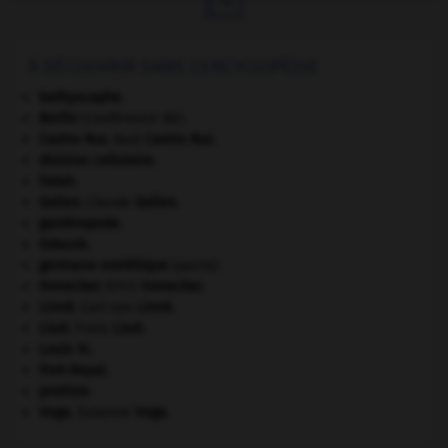
À DÉCOUVRIR DANS L'ENCYCLOPÉDIE
bathyscaphe.
Berlin
(conférence de).
Castro Ruz
.
Raúl
Castro Ruz
.
division cellulaire.
Fatah.
Galien
.
Claude
Galien
.
gastéropode.
Gdańsk
.
germano-soviétique
(pacte).
Honecker
.
Erich
Honecker
.
Linné
.
Carl von
Linné
.
Liszt
.
Franz
Liszt
.
Louis XI
.
Port-Royal
.
protiste.
Vega
.
Suzanne
Vega
.