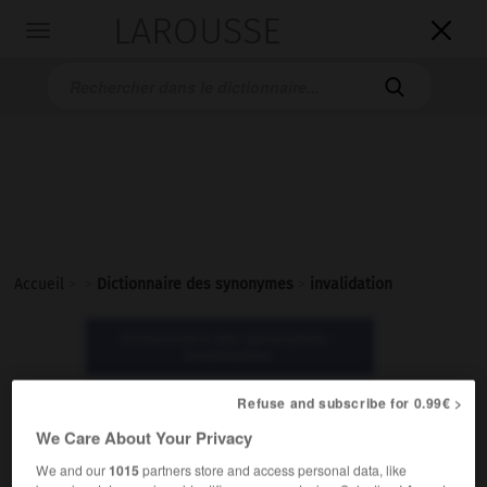
LAROUSSE

Toggle
navigation

Accueil
>
>
Dictionnaire des synonymes
>
invalidation
Dictionnaire des synonymes :
invalidation
Refuse and subscribe for 0.99€ >
invalidation
We Care About Your Privacy
nom féminin
We and our
1015
partners store and access personal data, like