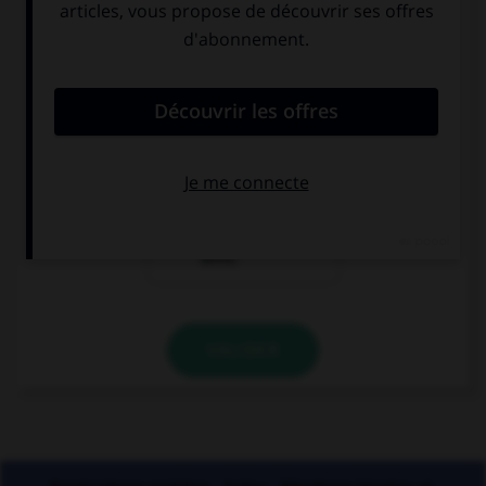
une seule de ces propositions. Laquelle ?
elles se sont
elles se sont
[confié] leurs
[confié] à lui.
secrets.
elles ont
[confié] leurs
affaires à une
amie.
VALIDER