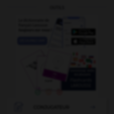
OUTILS

CONJUGATEUR
