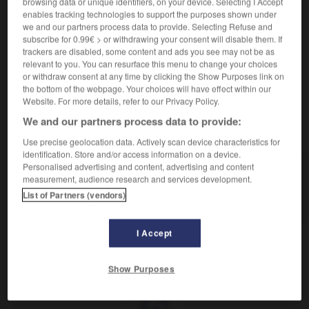
browsing data or unique identifiers, on your device. Selecting I Accept
Action d'invalider.
enables tracking technologies to support the purposes shown under
Synonyme :
we and our partners process data to provide. Selecting Refuse and
abolition
,
annulation
,
révocation.
subscribe for 0.99€ > or withdrawing your consent will disable them. If
trackers are disabled, some content and ads you see may not be as
Contraire :
relevant to you. You can resurface this menu to change your choices
confirmation, validation.
or withdraw consent at any time by clicking the Show Purposes link on
the bottom of the webpage. Your choices will have effect within our
Website. For more details, refer to our Privacy Policy.
We and our partners process data to provide:
VOUS CHERCHEZ PEUT-ÊTRE
Use precise geolocation data. Actively scan device characteristics for
identification. Store and/or access information on a device.
Personalised advertising and content, advertising and content
invalidation
n.f.
measurement, audience research and services development.
Action d'invalider.
List of Partners (vendors)
I Accept
tilisé
-
inutilité
-
invalidation
-
invalide
-
invalide
Show Purposes
