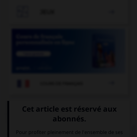

JEUX


COURS DE FRANÇAIS
QUIZ
Le participe passé s'accorde avec le sujet dans