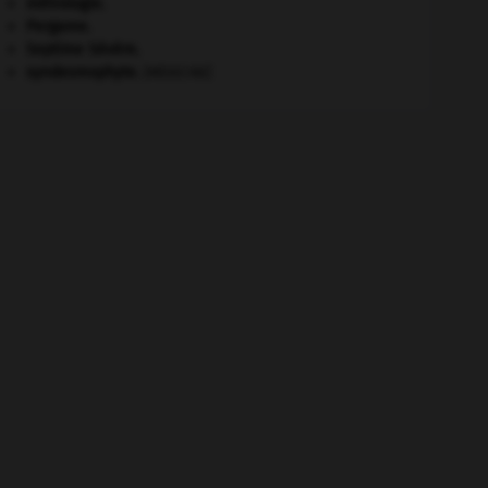
métrologie.
Pergame
.
Septime Sévère
.
syndesmophyte
.
[MÉDECINE]