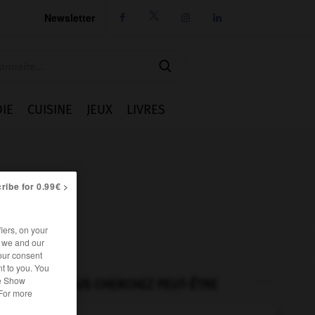
Newsletter




IE
CUISINE
JEUX
LIVRES
ribe for 0.99€ >
iers, on your
r we and our
our consent
t to you. You
he Show
VOUS CHERCHEZ PEUT-ÊTRE
 For more