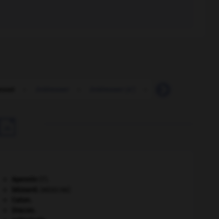
ressé
-
intéresser
-
intéresser (s')
-
intérêt
-
interf

Apennin
(l').
bézoard
.
[MÉDECINE]
Caton
.
Dracon
.