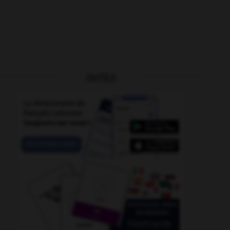
OUTILS
érence
-
intérieur
-
interdire (s')
-
interdit
-
interdi