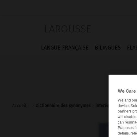
LAROUSSE
LANGUE FRANÇAISE
BILINGUES
FLA
We Care 
We and ou
device. Sel
Accueil
>
>
Dictionnaire des synonymes
>
intéressé
partners pr
will disabl
can resurfa
Purposes li
Dictionnaire d
details, ref
inté