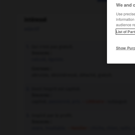
We and o
Use precise 
intéressé
information
audience r
adjectif
List of Par
Qui n'est pas gratuit.
1.
Show Pur
Synonyme :
calculé
,
égoïste.
Contraire :
altruiste, désintéressé, détaché, gratuit.
Dont l'esprit est captivé.
2.
Synonyme :
captivé,
passionné
,
pris.
– Littéraire :
subjugué.
Inspiré par le profit.
3.
Synonyme :
avare
,
insatiable.
– Familier :
chiche
,
chien
,
radin
,
r