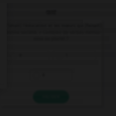
QUIZ
« C'[était] l'éducation et les mœurs qui [faisait]
la bonne société. » Combien de verbes mettez-
vous au pluriel ?
0
1
2
VALIDER