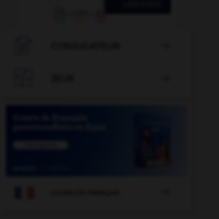

CONJUGATEUR


JEUX


COURS DE FRANÇAIS