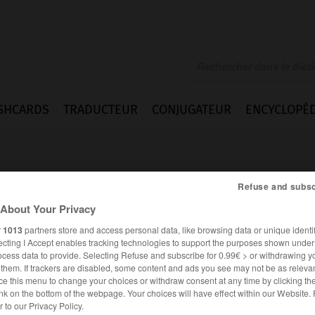
SHCARDS
TRADUCTEUR
CONJUGATEUR
ENCYCLOPÉD
Refuse and subsc
About Your Privacy
r
1013
partners store and access personal data, like browsing data or unique identif
ecting I Accept enables tracking technologies to support the purposes shown unde
ocess data to provide. Selecting Refuse and subscribe for 0.99€ > or withdrawing y
e them. If trackers are disabled, some content and ads you see may not be as relevan
ce this menu to change your choices or withdraw consent at any time by clicking t
nk on the bottom of the webpage. Your choices will have effect within our Website.
es synonymes :
er to our Privacy Policy.
ressé