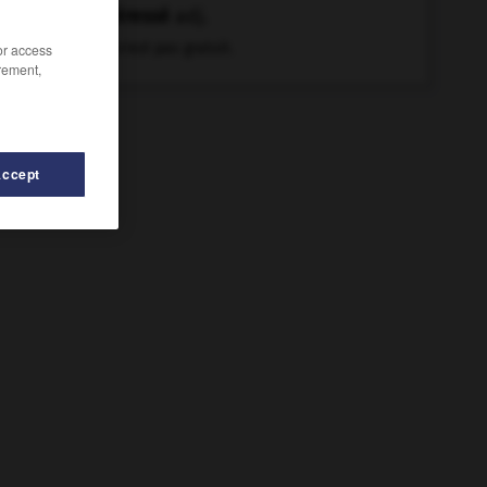
intéressé
adj.
Qui n'est pas gratuit.
/or access
rement,
Accept