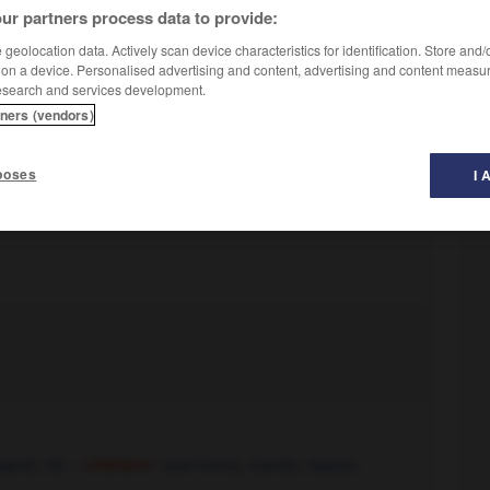
ur partners process data to provide:
geolocation data. Actively scan device characteristics for identification. Store and
 on a device. Personalised advertising and content, advertising and content measu
esearch and services development.
tners (vendors)
poses
I 
apiat
,
rat.
– Littéraire :
avaricieux
,
cupide
,
rapace.