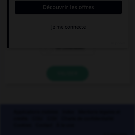
Si un homme reste coi, une femme reste quoi ?
coie
coite
coi (invariable)
VALIDER
Applications mobiles
Index
Mentions légales et
crédits
CGU
CGV
Charte de confidentialité
Cookies
Contact
À la une
© Larousse