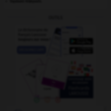
Toyotomi Hideyoshi
.
OUTILS