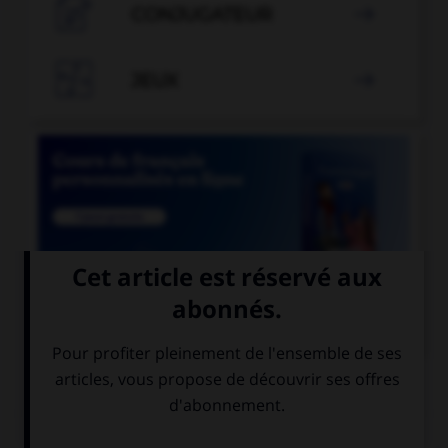

CONJUGATEUR


JEUX


COURS DE FRANÇAIS
QUIZ