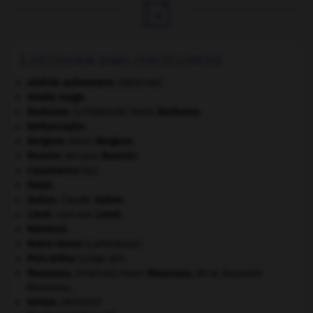

À DÉCOUVRIR DANS L'ENCYCLOPÉDIE
alvéole pulmonaire
.
[MÉDECINE]
Armée rouge
.
Barbusse
.
Henri
Barbusse
.
[LITTÉRATURE]
bathyscaphe.
Bergson
.
Henri
Bergson
.
Bouvier
.
Nicolas
Bouvier
.
Casamance
(la).
Fatah.
Galien
.
Claude
Galien
.
Linné
.
Carl von
Linné
.
Némésis
.
Notre-Dame
(cathédrale).
Port-Arthur
(siège de).
Rousseau
.
Henri
Rousseau
,
dit le Douanier
[PEINTURE]
Rousseau.
tempo
.
[MUSIQUE]