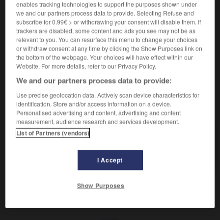
enables tracking technologies to support the purposes shown under
we and our partners process data to provide. Selecting Refuse and
Qui ne peut être brisé.
subscribe for 0.99€ > or withdrawing your consent will disable them. If
Synonyme :
trackers are disabled, some content and ads you see may not be as
immuable
,
impérissable
,
incassable
,
indéfectible
,
relevant to you. You can resurface this menu to change your choices
indestructible
,
indissoluble
,
ineffaçable
,
résistant
,
or withdraw consent at any time by clicking the Show Purposes link on
the bottom of the webpage. Your choices will have effect within our
robuste
,
solide.
– Littéraire :
pérenne.
Website. For more details, refer to our Privacy Policy.
We and our partners process data to provide:
Use precise geolocation data. Actively scan device characteristics for
VOUS CHERCHEZ PEUT-ÊTRE
identification. Store and/or access information on a device.
Personalised advertising and content, advertising and content
measurement, audience research and services development.
List of Partners (vendors)
infrangible
adj.
Qui ne peut être brisé.
I Accept
Show Purposes
-
infranchissable
-
infrangible
-
infréquenté
-
infr