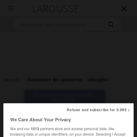
LAROUSSE

Toggle
navigation

Accueil
>
>
Dictionnaire des synonymes
>
infrangible
Dictionnaire des synonymes :
infrangible
Refuse and subscribe for 0.99€ >
infrangible
We Care About Your Privacy
adjectif
We and our
1013
partners store and access personal data, like
browsing data or unique identifiers, on your device. Selecting I Accept
Littéraire.