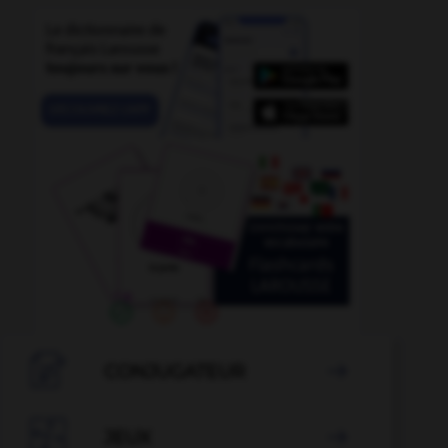
-
indistinct
-
indistinctement
-
indiscutablement
-

CONJUGATEUR


JEUX
