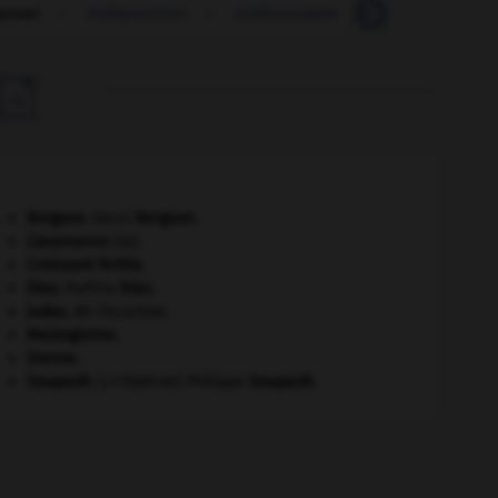
poser
-
indisposition
-
indissociable
-
indissoluble

Bergson
.
Henri
Bergson
.
Casamance
(la).
Croissant fertile
.
Díaz
.
Porfirio
Díaz
.
Judas
,
dit l'Iscariote.
Mezzogiorno
.
Sienne
.
Soupault
.
Philippe
Soupault
.
[LITTÉRATURE]