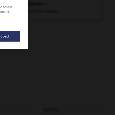
indisposer
v.
/or access
rement,
Rendre un peu malade.
Accept
OUTILS