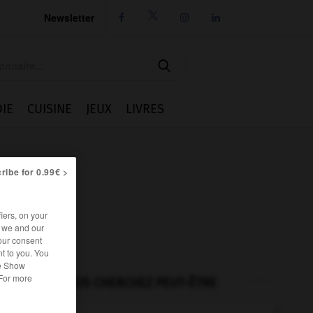
Newsletter




IE
CUISINE
JEUX
LIVRES
ribe for 0.99€ >
iers, on your
r we and our
our consent
t to you. You
he Show
 For more
VOUS CHERCHEZ PEUT-ÊTRE