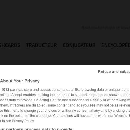
SHCARDS
TRADUCTEUR
CONJUGATEUR
ENCYCLOPÉD
Refuse and subsc
About Your Privacy
r
1013
partners store and access personal data, like browsing data or unique identif
ecting I Accept enables tracking technologies to support the purposes shown unde
ocess data to provide. Selecting Refuse and subscribe for 0.99€ > or withdrawing y
e them. If trackers are disabled, some content and ads you see may not be as relevan
ce this menu to change your choices or withdraw consent at any time by clicking t
nk on the bottom of the webpage. Your choices will have effect within our Website.
er to our Privacy Policy.
es synonymes :
poser
ur partners process data to provide: