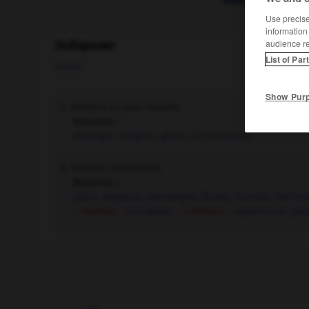
Use precise 
information
audience r
indisposer
List of Par
verbe
Show Pur
Rendre un peu malade.
1.
Synonyme :
déranger
,
fatiguer
,
gêner
,
incommoder.
Rendre mécontent.
2.
Synonyme :
aigrir
,
déplaire
,
désobliger
,
fâcher
,
froisser
,
hérisse
– Familier :
horripiler.
– Littéraire :
importuner
,
piq