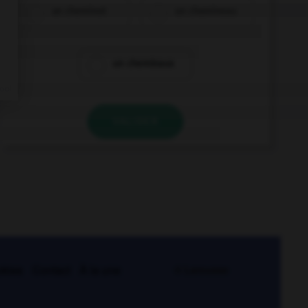
un cheminot
un chemineau
un cheminaux
VALIDER
kies
Contact
À la une
© Larousse