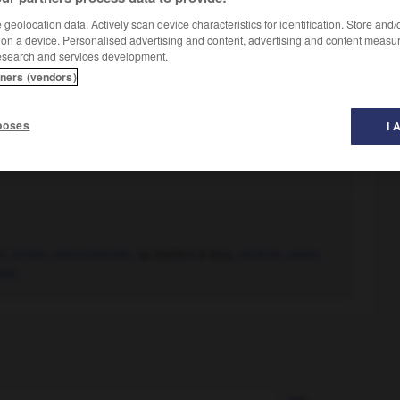
geolocation data. Actively scan device characteristics for identification. Store and
 on a device. Personalised advertising and content, advertising and content measu
esearch and services development.
tners (vendors)
poses
I 
r
,
irriter
,
mécontenter
, se mettre à dos,
ulcérer
,
vexer.
uer.