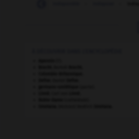
-
indispensable
-
indisponible
-
indisposé
-
indis
À DÉCOUVRIR DANS L'ENCYCLOPÉDIE
Apennin
(l').
Brecht
.
Bertolt
Brecht
.
Colombie-Britannique
.
Defoe
.
Daniel
Defoe
.
germano-soviétique
(pacte).
Linné
.
Carl von
Linné
.
Notre-Dame
(cathédrale).
Smetana
.
Bedřich
Smetana
.
[MUSIQUE]