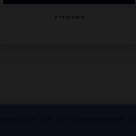
légales et crédits
CGU
CGV
Charte de confidentialité
Coo