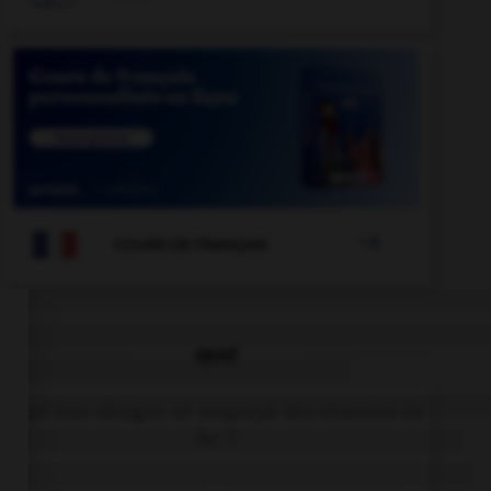

COURS DE FRANÇAIS
QUIZ
Quel mot désigne un employé des chemins de
fer ?