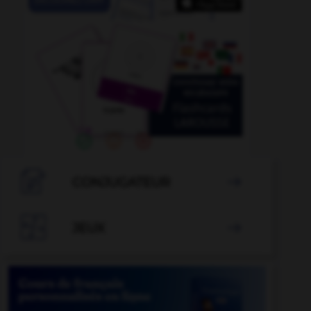

CONJUGATEUR


JEUX
