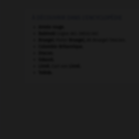
À DÉCOUVRIR DANS L'ENCYCLOPÉDIE
Armée rouge
.
Babinski
(signe de).
[MÉDECINE]
Bruegel
.
Pieter
Bruegel
,
dit Bruegel l'Ancien.
Colombie-Britannique
.
Dracon
.
Gdańsk
.
Linné
.
Carl von
Linné
.
Tolède
.