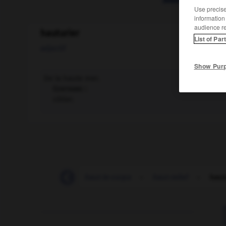
Use precise 
information
audience r
hauturier
List of Par
adjectif
Show Pur
De la haute mer.
Contraire :
côtier.
-
haut-le-cœur
-
haut-le-corps
-
haut-relief
-
haut