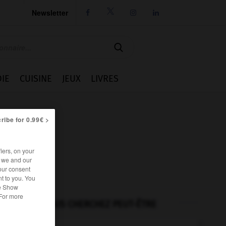
Newsletter




IE
CUISINE
JEUX
LIVRES
ribe for 0.99€ >
iers, on your
r we and our
our consent
t to you. You
he Show
 For more
VOUS CHERCHEZ PEUT-ÊTRE