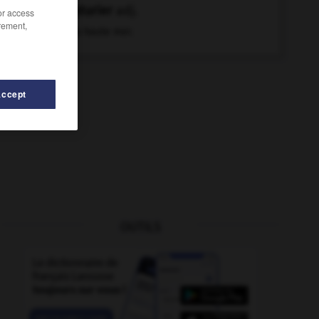
hauturier
adj.
/or access
rement,
De la haute mer.
Accept
OUTILS
-
héberger
-
hauteur
-
haut-fond
-
haut-le-cœur
-