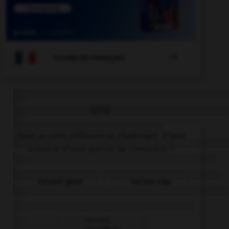

COURS DE FRANÇAIS
QUIZ
Quel accent différencie l'habitant d'une
colonie d'une partie de l'intestin ?
l'accent grave
l'accent aigu
l'accent