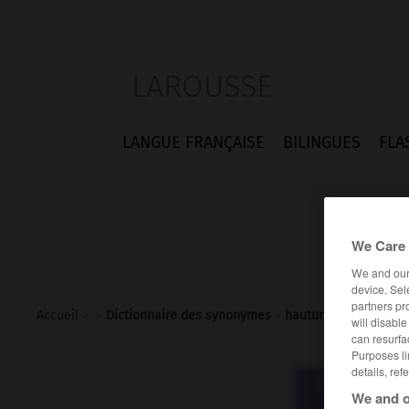
LAROUSSE
LANGUE FRANÇAISE
BILINGUES
FLA
We Care 
We and ou
device. Sel
partners pr
Accueil
>
>
Dictionnaire des synonymes
>
hauturier
will disabl
can resurfa
Purposes li
details, ref
Dictionnaire d
We and o
haut