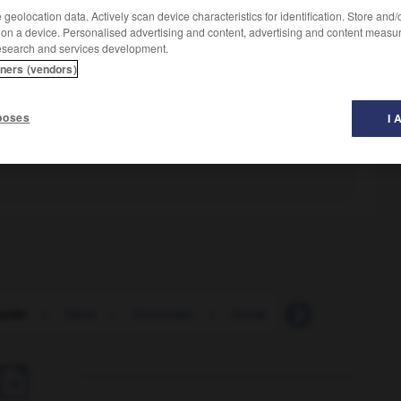
geolocation data. Actively scan device characteristics for identification. Store and
 on a device. Personalised advertising and content, advertising and content measu
esearch and services development.
tners (vendors)
poses
I 
urier
-
hâve
-
haveneau
-
havre
-
hébergement
