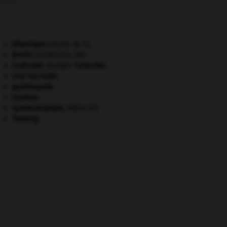
Atlantique
(charte de l').
Berlin
(conférence de).
Cadoudal
.
Georges
Cadoudal
.
Cosi fan tutte
.
gastéropode.
Ispahan
.
syndesmophyte
.
[MÉDECINE]
Touareg
.