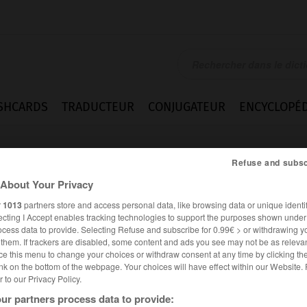
SHCARDS
TRADUCTEUR
CONJUGATEUR
ENCYCLOPÉD
Refuse and subsc
About Your Privacy
r
1013
partners store and access personal data, like browsing data or unique identif
ecting I Accept enables tracking technologies to support the purposes shown unde
ocess data to provide. Selecting Refuse and subscribe for 0.99€ > or withdrawing y
e them. If trackers are disabled, some content and ads you see may not be as relevan
ce this menu to change your choices or withdraw consent at any time by clicking t
nk on the bottom of the webpage. Your choices will have effect within our Website.
er to our Privacy Policy.
es synonymes :
ur partners process data to provide:
urier