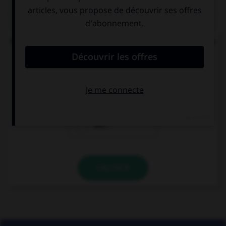
QUIZ
Parmi ces noms féminins, lequel ne devrait pas se
finir par un « u » ?
bru…
glu…
mu…
VALIDER