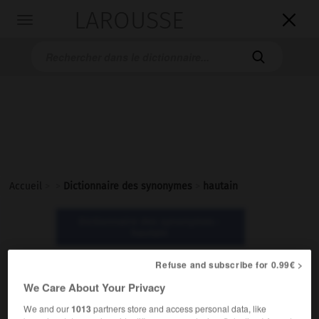
LAROUSSE

Toggle
navigation

Accueil
>
>
Dictionnaire des synonymes
>
hautain
Dictionnaire des synonymes :
hautain
Refuse and subscribe for 0.99€ >
hautain
We Care About Your Privacy
adjectif
We and our
1013
partners store and access personal data, like