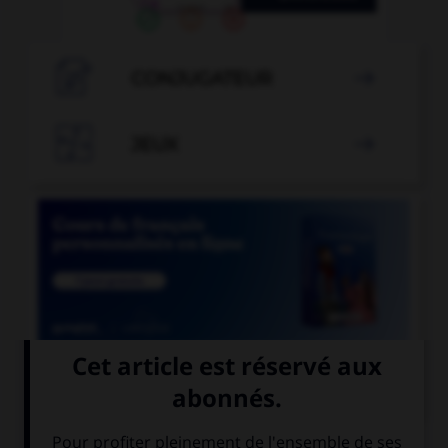

CONJUGATEUR


JEUX


COURS DE FRANÇAIS