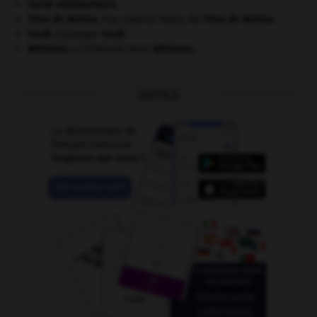
roche sédimentaire.
Tirso de Molina
.
fray Gabriel Téllez, dit
Tirso de Molina
.
Verdi
.
Giuseppe
Verdi
.
Whitman
.
Walt
Whitman
.
[LITTÉRATURE]
OUTILS