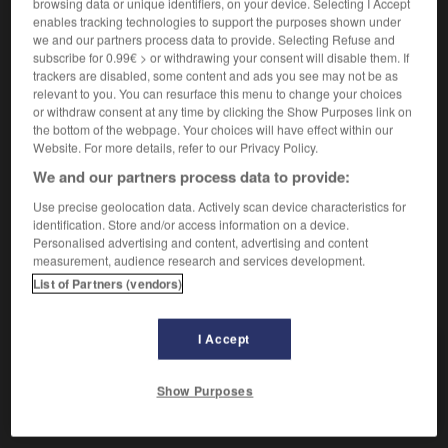
Qui se montre méprisant.
browsing data or unique identifiers, on your device. Selecting I Accept
enables tracking technologies to support the purposes shown under
Synonyme :
we and our partners process data to provide. Selecting Refuse and
arrogant
,
condescendant
,
dédaigneux
,
distant
,
fier
,
subscribe for 0.99€ > or withdrawing your consent will disable them. If
froid
,
glacé
,
glacial
,
infatué
,
méprisant
,
orgueilleux
,
trackers are disabled, some content and ads you see may not be as
rogue
,
supérieur.
– Familier :
bêcheur.
relevant to you. You can resurface this menu to change your choices
– Littéraire :
altier
,
insolent
,
outrecuidant.
or withdraw consent at any time by clicking the Show Purposes link on
the bottom of the webpage. Your choices will have effect within our
Contraire :
Website. For more details, refer to our Privacy Policy.
accessible, affable, aimable, bonhomme, chaleureux,
We and our partners process data to provide:
cordial, familier, humble, modeste, obséquieux, plat,
simple.
Use precise geolocation data. Actively scan device characteristics for
identification. Store and/or access information on a device.
Personalised advertising and content, advertising and content
measurement, audience research and services development.
List of Partners (vendors)
VOUS CHERCHEZ PEUT-ÊTRE
I Accept
hautain
adj.
Qui se montre méprisant.
Show Purposes