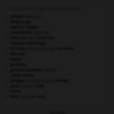
À DÉCOUVRIR DANS L'ENCYCLOPÉDIE
akinésie
.
[MÉDECINE]
Armée rouge
.
Autriche-Hongrie
.
Campoformio
(traité de).
Castro Ruz
.
Raúl
Castro Ruz
.
Colombie-Britannique
.
De Chirico
.
Giorgio
De Chirico
.
[PEINTURE]
Dom Juan
.
Dracon
.
gaullisme.
germano-soviétique
(pacte).
Guinée-Bissau
.
Laforgue
.
Jules
Laforgue
.
[LITTÉRATURE]
Linné
.
Carl von
Linné
.
Sienne
.
Verdi
.
Giuseppe
Verdi
.
OUTILS