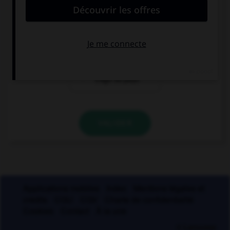
oui
non
seulement s'il
s'agit du pays
VALIDER
Applications mobiles
Index
Mentions légales et
crédits
CGU
CGV
Charte de confidentialité
Cookies
Contact
À la une
© Larousse