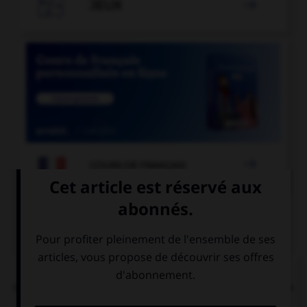

JEUX


COURS DE FRANÇAIS
QUIZ
Dans la locution « îles [britanniques] », faut-il
mettre une majuscule à l'adjectif « britanniques »
?