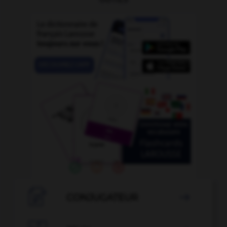

CONJUGATEUR
