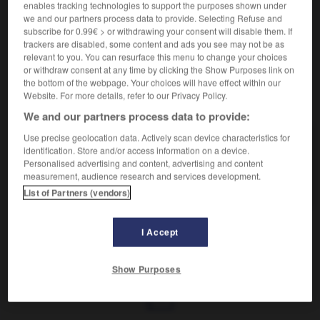
Cellules servant à la protection des neurones.
enables tracking technologies to support the purposes shown under
Synonyme :
we and our partners process data to provide. Selecting Refuse and
subscribe for 0.99€ > or withdrawing your consent will disable them. If
névroglie.
trackers are disabled, some content and ads you see may not be as
relevant to you. You can resurface this menu to change your choices
or withdraw consent at any time by clicking the Show Purposes link on
the bottom of the webpage. Your choices will have effect within our
Website. For more details, refer to our Privacy Policy.
VOUS CHERCHEZ PEUT-ÊTRE
We and our partners process data to provide:
Use precise geolocation data. Actively scan device characteristics for
glie
n.f.
identification. Store and/or access information on a device.
Personalised advertising and content, advertising and content
Cellules servant à la protection des
measurement, audience research and services development.
neurones.
List of Partners (vendors)
I Accept
gléchome
-
glide
-
glie
-
glisser
-
glisser
-
Show Purposes
